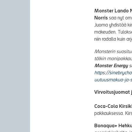
Monster Lando N
Norris
saa nyt om
Juoma yhdistää ki
makeuden. Tuloksen
niin radalla kuin ar
Monsterin suositu
tölkin monipakkau
Monster Energy
s
https://sinebrych
uutuusmakua-ja-s
Virvoitusjuomat 
Coca-Cola Kirsi
pakkauksessa. Kir
Bonaqua+ Hehku