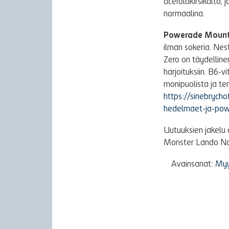
acerolakirsikalta, 
normaalina.
Powerade Mounta
ilman sokeria. Nes
Zero on täydellinen 
harjoituksiin. B6-
monipuolista ja te
https://sinebrych
hedelmaet-ja-pow
Uutuuksien jakelu
Monster Lando Norr
Avainsanat:
Myy