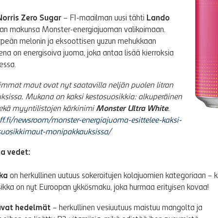
orris Zero Sugar
– F1-maailman uusi tähti
Lando
an makunsa Monster-energiajuoman valikoimaan.
rpeän melonin ja eksoottisen yuzun mehukkaan
a on energisoiva juoma, joka antaa lisää kierroksia
jessa.
immat maut ovat nyt saatavilla neljän puolen litran
ksissa. Mukana on kaksi kestosuosikkia: alkuperäinen
ekä myyntilistojen kärkinimi
Monster Ultra White
.
off.fi/newsroom/monster-energiajuoma-esittelee-kaksi-
uosikkimaut-monipakkauksissa/
ja vedet:
kka
on herkullinen uutuus sokeroitujen kolajuomien kategoriaan – 
sikka on nyt Euroopan ykkösmaku, joka hurmaa erityisen kovaa!
vat hedelmät
– herkullinen vesiuutuus maistuu mangolta ja