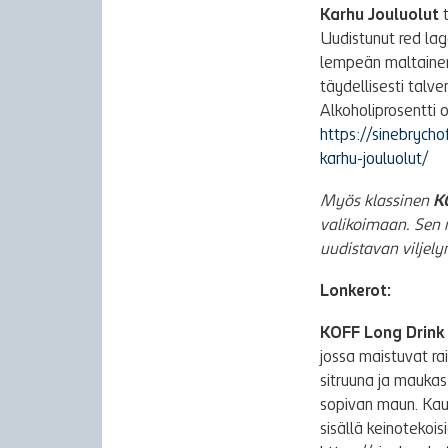
Karhu Jouluolut
t
Uudistunut red la
lempeän maltainen
täydellisesti talv
Alkoholiprosentti 
https://sinebrycho
karhu-jouluolut/
Myös klassinen
K
valikoimaan. Sen 
uudistavan viljel
Lonkerot:
KOFF Long Drink
jossa maistuvat ra
sitruuna ja maukas 
sopivan maun. Kaus
sisällä keinotekois