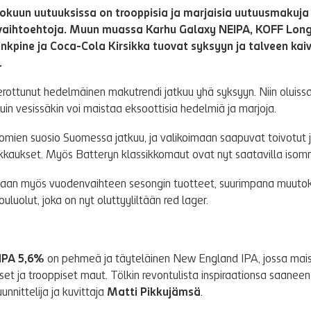
lokuun uutuuksissa on trooppisia ja marjaisia uutuusmakuja
vaihtoehtoja. Muun muassa Karhu Galaxy NEIPA, KOFF Long
inkpine ja Coca-Cola Kirsikka tuovat syksyyn ja talveen kaiv
.
erottunut hedelmäinen makutrendi jatkuu yhä syksyyn. Niin oluissa,
kuin vesissäkin voi maistaa eksoottisia hedelmiä ja marjoja.
mien suosio Suomessa jatkuu, ja valikoimaan saapuvat toivotut j
kaukset. Myös Batteryn klassikkomaut ovat nyt saatavilla isomm
etaan myös vuodenvaihteen sesongin tuotteet, suurimpana muuto
uluolut, joka on nyt oluttyyliltään red lager.
IPA 5,6%
on pehmeä ja täyteläinen New England IPA, jossa mai
t ja trooppiset maut. Tölkin revontulista inspiraationsa saanee
unnittelija ja kuvittaja
Matti Pikkujämsä
.