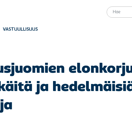
VASTUULLISUUS
sjuomien elonkorj
käitä ja hedelmäisi
ja