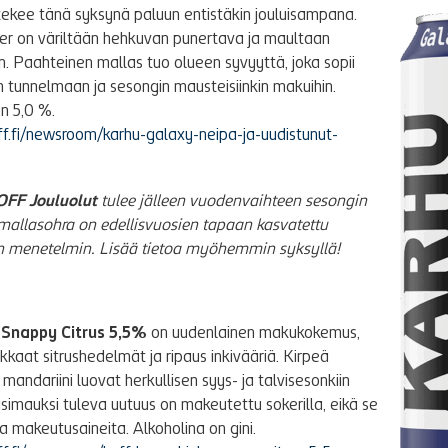
ekee tänä syksynä paluun entistäkin jouluisampana.
ger on väriltään hehkuvan punertava ja maultaan
. Paahteinen mallas tuo olueen syvyyttä, joka sopii
en tunnelmaan ja sesongin mausteisiinkin makuihin.
on 5,0 %.
ff.fi/newsroom/karhu-galaxy-neipa-ja-uudistunut-
OFF Jouluolut
tulee jälleen vuodenvaihteen sesongin
mallasohra on edellisvuosien tapaan kasvatettu
yn menetelmin. Lisää tietoa myöhemmin syksyllä!
 Snappy Citrus
5,5%
on uudenlainen makukokemus,
ikkaat sitrushedelmät ja ripaus inkivääriä. Kirpeä
mandariini luovat herkullisen syys- ja talvisesonkiin
imauksi tuleva uutuus on makeutettu sokerilla, eikä se
ia makeutusaineita. Alkoholina on gini.