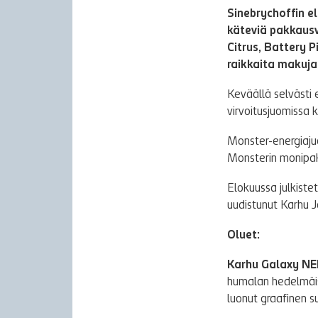
Sinebrychoffin e
käteviä pakkaus
Citrus, Battery P
raikkaita makuja
Keväällä selvästi 
virvoitusjuomissa 
Monster-energiajuo
Monsterin monipak
Elokuussa julkist
uudistunut Karhu Jo
Oluet:
Karhu Galaxy NE
humalan hedelmäise
luonut graafinen su