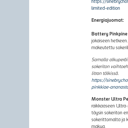
https://sinebrycho
limited-edition
Energiajuomat:
Battery Pinkpine
jokaiseen hetkeen.
makeutettu sokerill
Samalla alkuperäi
sokeriton vaihtoe
litran tölkissä.
https://sinebrycho
pinkkiae-ananast
Monster Ultra P
raikkaaseen Ultra-
täysin sokeriton e
sokerittomalta ja 
makua.