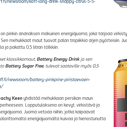
ff.fi/newsroom/koff-long-drink-snappy-citrus-5-5-
on pinkin ananaksen makuinen energiajuoma, joka tarjoaa virkisty
 Sen mehukkaat maut tuovat palan tropiikkia arjen pyörteisiin. J
a ja pakattu 0,5 litran tölkkiin.
set klassikkomaut,
Battery Energy Drink
ja sen
hto
Battery
Sugar Free
, tulevat saataville myös 0,5
ff.fi/newsroom/battery-pinkpine-piristaevaen-
a/
eachy Keen
yhdistää mehukkaan persikan maun
perheeseen. Lopputuloksena on kevyt, virkistävä ja
nergiajuoma. Juoma vetoaa niihin, jotka kaipaavat
kalorittomalta energiajuomalta kuivaa ja hienostunutta