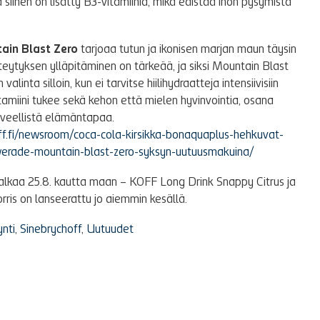
ja siihen on lisätty B3-vitamiinia, mikä edistää ihon pysymistä
in Blast Zero
tarjoaa tutun ja ikonisen marjan maun täysin
teytyksen ylläpitäminen on tärkeää, ja siksi Mountain Blast
valinta silloin, kun ei tarvitse hiilihydraatteja intensiivisiin
vitamiini tukee sekä kehon että mielen hyvinvointia, osana
rveellistä elämäntapaa.
off.fi/newsroom/coca-cola-kirsikka-bonaquaplus-hehkuvat-
erade-mountain-blast-zero-syksyn-uutuusmakuina/
 alkaa 25.8. kautta maan – KOFF Long Drink Snappy Citrus ja
is on lanseerattu jo aiemmin kesällä.
nti
,
Sinebrychoff
,
Uutuudet