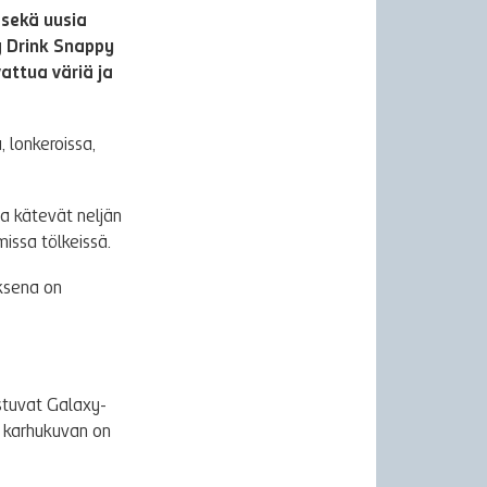
 sekä uusia
 Drink Snappy
attua väriä ja
 lonkeroissa,
a kätevät neljän
issa tölkeissä.
ksena on
stuvat Galaxy-
n karhukuvan on