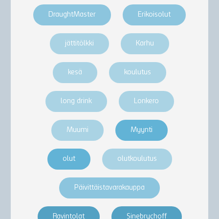
DraughtMaster
Erikoisolut
jättitölkki
Karhu
kesä
koulutus
long drink
Lonkero
Muumi
Myynti
olut
olutkoulutus
Päivittäistavarakauppa
Ravintolat
Sinebrychoff