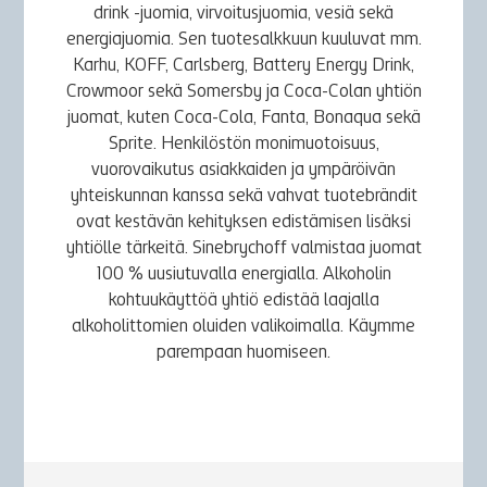
drink -juomia, virvoitusjuomia, vesiä sekä
energiajuomia. Sen tuotesalkkuun kuuluvat mm.
Karhu, KOFF, Carlsberg, Battery Energy Drink,
Crowmoor sekä Somersby ja Coca-Colan yhtiön
juomat, kuten Coca-Cola, Fanta, Bonaqua sekä
Sprite. Henkilöstön monimuotoisuus,
vuorovaikutus asiakkaiden ja ympäröivän
yhteiskunnan kanssa sekä vahvat tuotebrändit
ovat kestävän kehityksen edistämisen lisäksi
yhtiölle tärkeitä. Sinebrychoff valmistaa juomat
100 % uusiutuvalla energialla. Alkoholin
kohtuukäyttöä yhtiö edistää laajalla
alkoholittomien oluiden valikoimalla. Käymme
parempaan huomiseen.