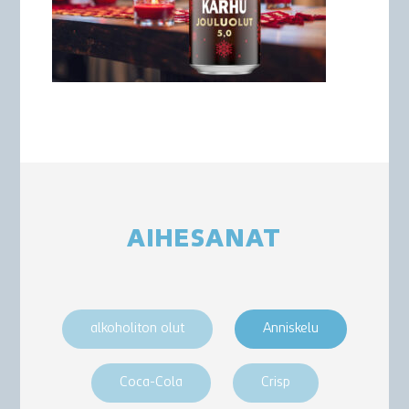
AIHESANAT
alkoholiton olut
Anniskelu
Coca-Cola
Crisp