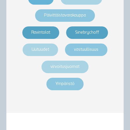
Päivittäistavarakauppa
Ravintolat
Sinebrychoff
Uutuudet
vastuullisuus
virvoitusjuomat
Ympäristö