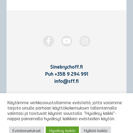
Sinebrychoff.fi
Puh
+358 9 294 991
info@sff.fi
Yhteystiedot
Käytämme verkkosivustollamme evästeitä, jotta voisimme
tarjota sinulle parhaan käyttökokemuksen tallentamalla
Käyttöehdot ja rekisteriseloste
valintasi ja toistuvat käynnit sivustolla. "Hyväksy kaikki"-
nappia painamalla hyväksyt kaikkien evästeiden käytön.
Arkisto
Evästeasetukset
Hyväksy kaikki
Hylkää kaikki