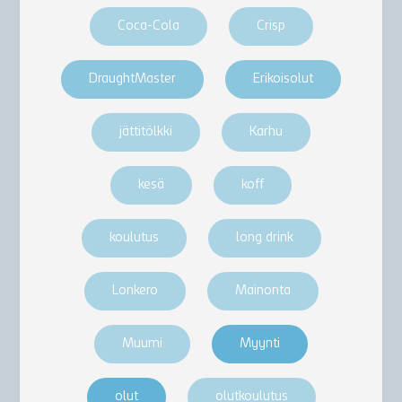
Coca-Cola
Crisp
DraughtMaster
Erikoisolut
jättitölkki
Karhu
kesä
koff
koulutus
long drink
Lonkero
Mainonta
Muumi
Myynti
olut
olutkoulutus