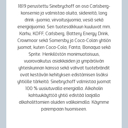
1819 perustettu Sinebrychoff on osa Carlsberg-
konsernia ja valmistaa oluita, siidereitä, long
drink -juomia, virvoitusjuomia, vesiä sekä
energiajuomia. Sen tuotesalkkuun kuuluvat mm.
Karhu, KOFF, Carlsberg, Battery Energy Drink,
Crowmoor sekä Somersby ja Coca-Colan yhtiön
juomat, kuten Coca-Cola, Fanta, Bonaqua sekä
Sprite. Henkilöstön monimuotoisuus,
vuorovaikutus asiakkaiden ja ympäröivän
yhteiskunnan kanssa sekä vahvat tuotebrändit
ovat kestävän kehityksen edistämisen lisäksi
yhtiölle tärkeitä. Sinebrychoff valmistaa juomat
100 % uusiutuvalla energialla. Alkoholin
kohtuukäyttöä yhtiö edistää laajalla
alkoholittomien oluiden valikoimalla. Käymme
parempaan huomiseen.