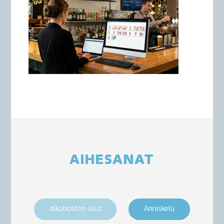
AIHESANAT
alkoholiton olut
Anniskelu