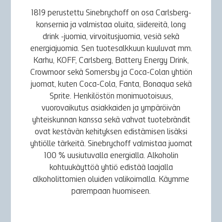
1819 perustettu Sinebrychoff on osa Carlsberg-
konsernia ja valmistaa oluita, siidereitä, long
drink -juomia, virvoitusjuomia, vesiä sekä
energiajuomia. Sen tuotesalkkuun kuuluvat mm.
Karhu, KOFF, Carlsberg, Battery Energy Drink,
Crowmoor sekä Somersby ja Coca-Colan yhtiön
juomat, kuten Coca-Cola, Fanta, Bonaqua sekä
Sprite. Henkilöstön monimuotoisuus,
vuorovaikutus asiakkaiden ja ympäröivän
yhteiskunnan kanssa sekä vahvat tuotebrändit
ovat kestävän kehityksen edistämisen lisäksi
yhtiölle tärkeitä. Sinebrychoff valmistaa juomat
100 % uusiutuvalla energialla. Alkoholin
kohtuukäyttöä yhtiö edistää laajalla
alkoholittomien oluiden valikoimalla. Käymme
parempaan huomiseen.