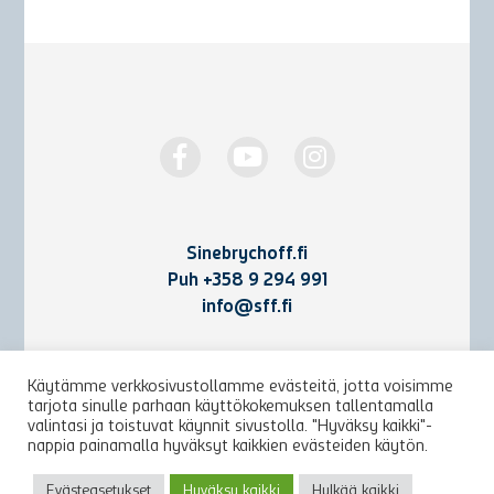
Sinebrychoff.fi
Puh
+358 9 294 991
info@sff.fi
Yhteystiedot
Käytämme verkkosivustollamme evästeitä, jotta voisimme
tarjota sinulle parhaan käyttökokemuksen tallentamalla
Käyttöehdot ja rekisteriseloste
valintasi ja toistuvat käynnit sivustolla. "Hyväksy kaikki"-
nappia painamalla hyväksyt kaikkien evästeiden käytön.
Arkisto
Evästeasetukset
Hyväksy kaikki
Hylkää kaikki