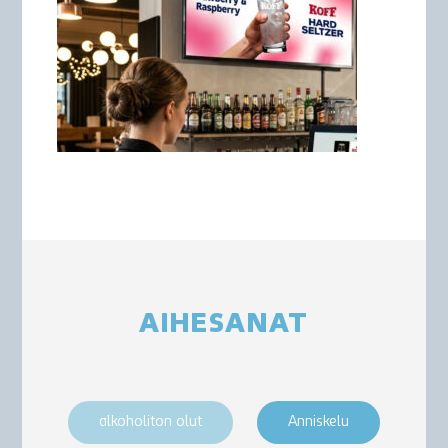
AIHESANAT
alkoholiton olut
Anniskelu