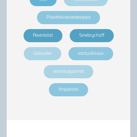
Päivittäistavarakauppa
Ravintolat
Sinebrychoff
Uutuudet
vastuullisuus
virvoitusjuomat
Ympäristö