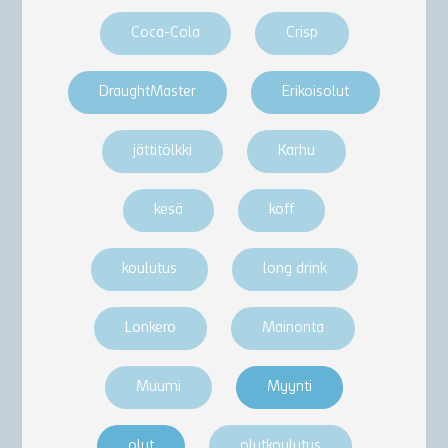
Coca-Cola
Crisp
DraughtMaster
Erikoisolut
jättitölkki
Karhu
kesä
koff
koulutus
long drink
Lonkero
Mainonta
Muumi
Myynti
olut
olutkoulutus