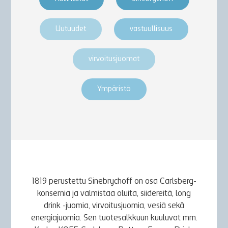
Uutuudet
vastuullisuus
virvoitusjuomat
Ympäristö
1819 perustettu Sinebrychoff on osa Carlsberg-
konsernia ja valmistaa oluita, siidereitä, long
drink -juomia, virvoitusjuomia, vesiä sekä
energiajuomia. Sen tuotesalkkuun kuuluvat mm.