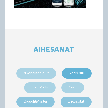
AIHESANAT
alkoholiton olut
Anniskelu
Coca-Cola
Crisp
DraughtMaster
Erikoisolut