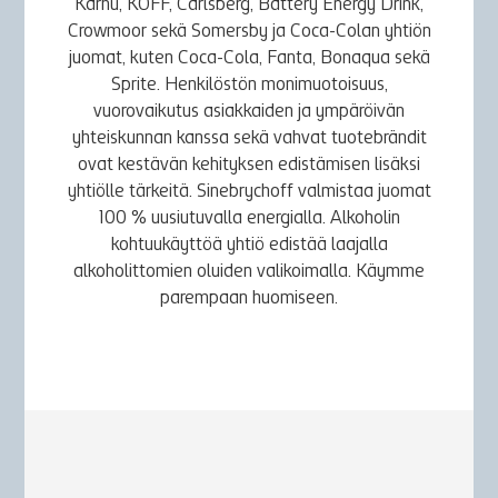
Karhu, KOFF, Carlsberg, Battery Energy Drink,
Crowmoor sekä Somersby ja Coca-Colan yhtiön
juomat, kuten Coca-Cola, Fanta, Bonaqua sekä
Sprite. Henkilöstön monimuotoisuus,
vuorovaikutus asiakkaiden ja ympäröivän
yhteiskunnan kanssa sekä vahvat tuotebrändit
ovat kestävän kehityksen edistämisen lisäksi
yhtiölle tärkeitä. Sinebrychoff valmistaa juomat
100 % uusiutuvalla energialla. Alkoholin
kohtuukäyttöä yhtiö edistää laajalla
alkoholittomien oluiden valikoimalla. Käymme
parempaan huomiseen.