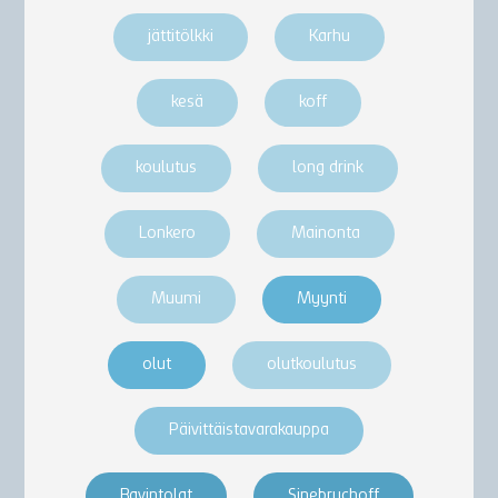
jättitölkki
Karhu
kesä
koff
koulutus
long drink
Lonkero
Mainonta
Muumi
Myynti
olut
olutkoulutus
Päivittäistavarakauppa
Ravintolat
Sinebrychoff