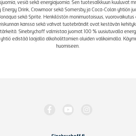
tusjuomia, vesiä sekä energiajuomia. Sen tuotesalkkuun kuuluvat m
y Energy Drink, Crowmoor sekä Somersby ja Coca-Colan yhtiön j
Bonaqua sekä Sprite. Henkilöstön monimuotoisuus, vuorovaikutus 
iskunnan kanssa sekä vahvat tuotebrändit ovat kestävän kehity
le tärkeitä. Sinebrychoff valmistaa juomat 100 % uusiutuvalla energi
yhtiö edistää laajalla alkoholittomien oluiden valikoimalla. K
huomiseen.