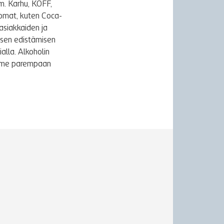
m. Karhu, KOFF,
uomat, kuten Coca-
asiakkaiden ja
ksen edistämisen
alla. Alkoholin
äymme parempaan