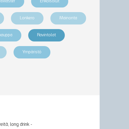
htMaster
Erikoisolut
Lonkero
Mainonta
akauppa
Ravintolat
Ympäristö
itä, long drink -