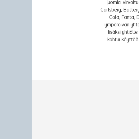
juomia, virvoi
Carlsberg, Batter
Cola, Fanta, 
ympäröivän yhte
lisäksi yhtiöl
kohtuukäyttöä 