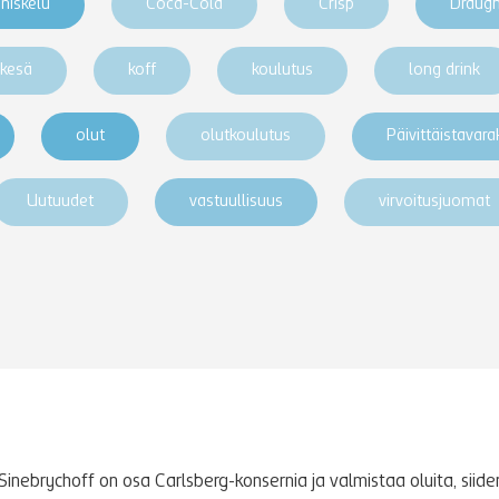
niskelu
Coca-Cola
Crisp
Draug
kesä
koff
koulutus
long drink
olut
olutkoulutus
Päivittäistavar
Uutuudet
vastuullisuus
virvoitusjuomat
Sinebrychoff on osa Carlsberg-konsernia ja valmistaa oluita, siidere