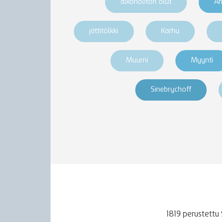
alkoholiton olut
An
jättitölkki
Karhu
Muumi
Myynti
Sinebrychoff
1819 perustettu 