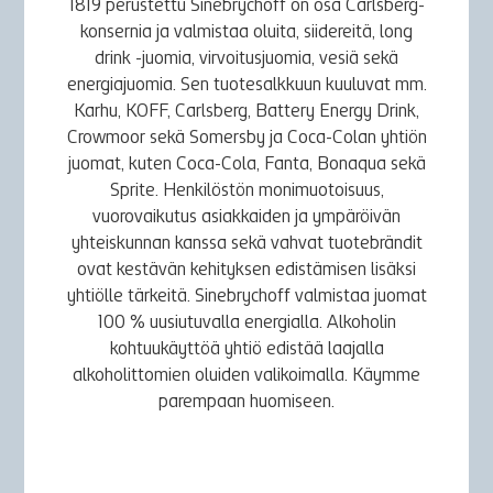
1819 perustettu Sinebrychoff on osa Carlsberg-
konsernia ja valmistaa oluita, siidereitä, long
drink -juomia, virvoitusjuomia, vesiä sekä
energiajuomia. Sen tuotesalkkuun kuuluvat mm.
Karhu, KOFF, Carlsberg, Battery Energy Drink,
Crowmoor sekä Somersby ja Coca-Colan yhtiön
juomat, kuten Coca-Cola, Fanta, Bonaqua sekä
Sprite. Henkilöstön monimuotoisuus,
vuorovaikutus asiakkaiden ja ympäröivän
yhteiskunnan kanssa sekä vahvat tuotebrändit
ovat kestävän kehityksen edistämisen lisäksi
yhtiölle tärkeitä. Sinebrychoff valmistaa juomat
100 % uusiutuvalla energialla. Alkoholin
kohtuukäyttöä yhtiö edistää laajalla
alkoholittomien oluiden valikoimalla. Käymme
parempaan huomiseen.