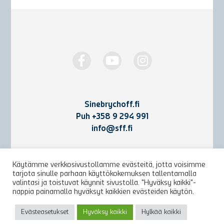
Sinebrychoff.fi
Puh
+358 9 294 991
info@sff.fi
Yhteystiedot
Käytämme verkkosivustollamme evästeitä, jotta voisimme
tarjota sinulle parhaan käyttökokemuksen tallentamalla
Käyttöehdot ja rekisteriseloste
valintasi ja toistuvat käynnit sivustolla. "Hyväksy kaikki"-
nappia painamalla hyväksyt kaikkien evästeiden käytön.
Arkisto
Evästeasetukset
Hyväksy kaikki
Hylkää kaikki