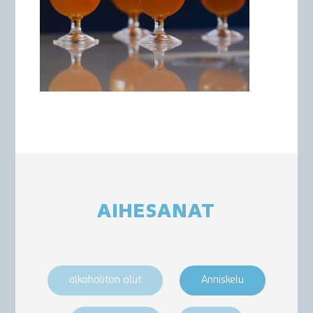
AIHESANAT
alkoholiton olut
Anniskelu