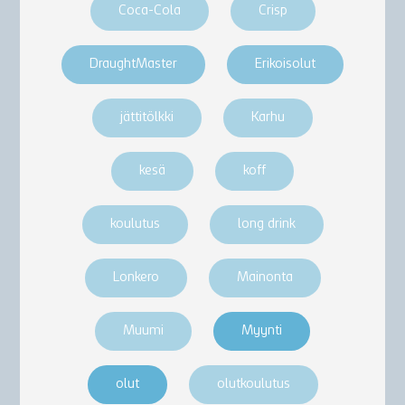
Coca-Cola
Crisp
DraughtMaster
Erikoisolut
jättitölkki
Karhu
kesä
koff
koulutus
long drink
Lonkero
Mainonta
Muumi
Myynti
olut
olutkoulutus