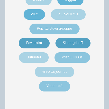
Muumi
Myynti
olut
olutkoulutus
Päivittäistavarakauppa
Ravintolat
Sinebrychoff
Uutuudet
vastuullisuus
virvoitusjuomat
Ympäristö