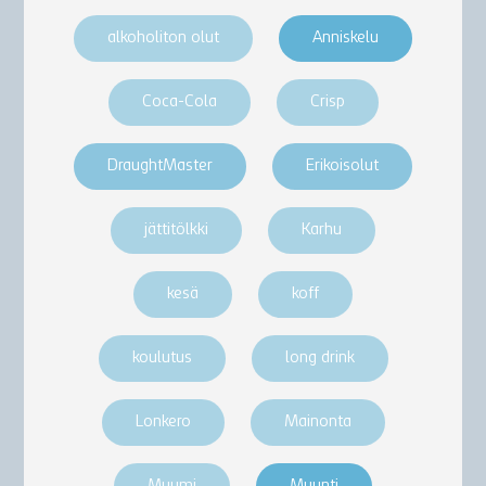
alkoholiton olut
Anniskelu
Coca-Cola
Crisp
DraughtMaster
Erikoisolut
jättitölkki
Karhu
kesä
koff
koulutus
long drink
Lonkero
Mainonta