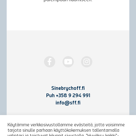
Sinebrychoff.fi
Puh
+358 9 294 991
info@sff.fi
Yhteystiedot
Käytämme verkkosivustollamme evästeitä, jotta voisimme
tarjota sinulle parhaan käyttökokemuksen tallentamalla
Käyttöehdot ja rekisteriseloste