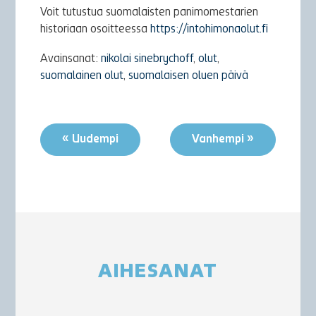
Voit tutustua suomalaisten panimomestarien
historiaan osoitteessa
https://intohimonaolut.fi
Avainsanat:
nikolai sinebrychoff
,
olut
,
suomalainen olut
,
suomalaisen oluen päivä
« Uudempi
Vanhempi »
AIHESANAT