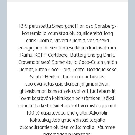
1819 perustettu Sinebrychoff on osa Carlsberg-
konsernia ja valmistaa oluita, siidereitä, long
drink -juomia, virvoitusjuomia, vesiä sekä
energiajuomia. Sen tuotesalkkuun kuuluvat mm.
Karhu, KOFF, Carlsberg, Battery Energy Drink,
Crowmoor sekä Somersby ja Coca-Colan yhtiön
juomat, kuten Coca-Cola, Fanta, Bonaqua sekä
Sprite. Henkilöstön monimuotoisuus,
vuorovaikutus asiakkaiden ja ympäröivän
yhteiskunnan kanssa sekä vahvat tuotebrändit
ovat kestävän kehityksen edistämisen lisäksi
yhtiölle tärkeitä. Sinebrychoff valmistaa juomat
100 % uusiutuvalla energialla. Alkoholin
kohtuukäyttöä yhtiö edistää laajalla
alkoholittomien oluiden valikoimalla. Käymme
parempaan huomiseen.