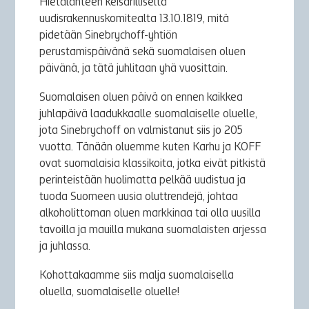
Hietalahteen keisarilliselta
uudisrakennuskomitealta 13.10.1819, mitä
pidetään Sinebrychoff-yhtiön
perustamispäivänä sekä suomalaisen oluen
päivänä, ja tätä juhlitaan yhä vuosittain.
Suomalaisen oluen päivä on ennen kaikkea
juhlapäivä laadukkaalle suomalaiselle oluelle,
jota Sinebrychoff on valmistanut siis jo 205
vuotta. Tänään oluemme kuten Karhu ja KOFF
ovat suomalaisia klassikoita, jotka eivät pitkistä
perinteistään huolimatta pelkää uudistua ja
tuoda Suomeen uusia oluttrendejä, johtaa
alkoholittoman oluen markkinaa tai olla uusilla
tavoilla ja mauilla mukana suomalaisten arjessa
ja juhlassa.
Kohottakaamme siis malja suomalaisella
oluella, suomalaiselle oluelle!