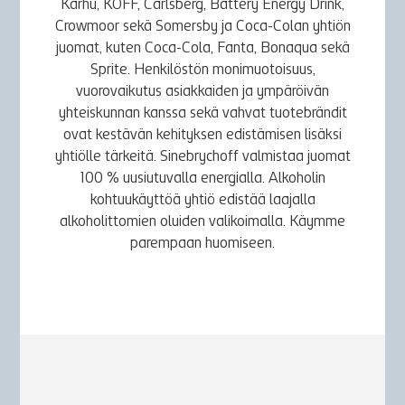
Karhu, KOFF, Carlsberg, Battery Energy Drink,
Crowmoor sekä Somersby ja Coca-Colan yhtiön
juomat, kuten Coca-Cola, Fanta, Bonaqua sekä
Sprite. Henkilöstön monimuotoisuus,
vuorovaikutus asiakkaiden ja ympäröivän
yhteiskunnan kanssa sekä vahvat tuotebrändit
ovat kestävän kehityksen edistämisen lisäksi
yhtiölle tärkeitä. Sinebrychoff valmistaa juomat
100 % uusiutuvalla energialla. Alkoholin
kohtuukäyttöä yhtiö edistää laajalla
alkoholittomien oluiden valikoimalla. Käymme
parempaan huomiseen.