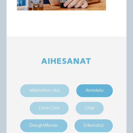
AIHESANAT
alkoholiton olut
Anniskelu
Coca-Cola
Crisp
DraughtMaster
Erikoisolut