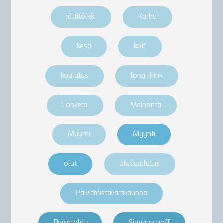
jättitölkki
Karhu
kesä
koff
koulutus
long drink
Lonkero
Mainonta
Muumi
Myynti
olut
olutkoulutus
Päivittäistavarakauppa
Ravintolat
Sinebrychoff