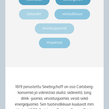
Uutuudet
vastuullisuus
virvoitusjuomat
Ympäristö
1819 perustettu Sinebrychoff on osa Carlsberg-
konsernia ja valmistaa oluita, siidereitä, long
drink -juomia, virvoitusjuomia, vesiä sekä
energiajuomia. Sen tuotesalkkuun kuuluvat mm.