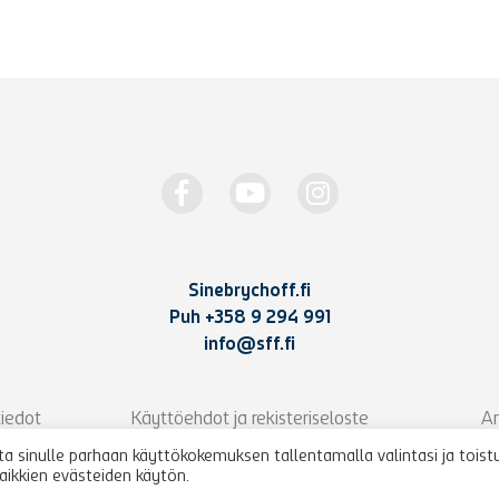
Sinebrychoff.fi
Puh
+358 9 294 991
info@sff.fi
iedot
Käyttöehdot ja rekisteriseloste
Ar
 sinulle parhaan käyttökokemuksen tallentamalla valintasi ja toist
kaikkien evästeiden käytön.