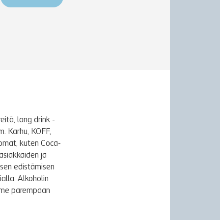
itä, long drink -
m. Karhu, KOFF,
uomat, kuten Coca-
asiakkaiden ja
ksen edistämisen
alla. Alkoholin
äymme parempaan