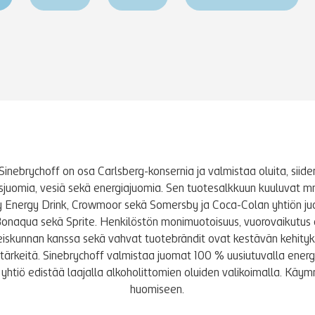
Sinebrychoff on osa Carlsberg-konsernia ja valmistaa oluita, siidere
tusjuomia, vesiä sekä energiajuomia. Sen tuotesalkkuun kuuluvat m
y Energy Drink, Crowmoor sekä Somersby ja Coca-Colan yhtiön j
Bonaqua sekä Sprite. Henkilöstön monimuotoisuus, vuorovaikutus 
iskunnan kanssa sekä vahvat tuotebrändit ovat kestävän kehity
le tärkeitä. Sinebrychoff valmistaa juomat 100 % uusiutuvalla energi
yhtiö edistää laajalla alkoholittomien oluiden valikoimalla. K
huomiseen.