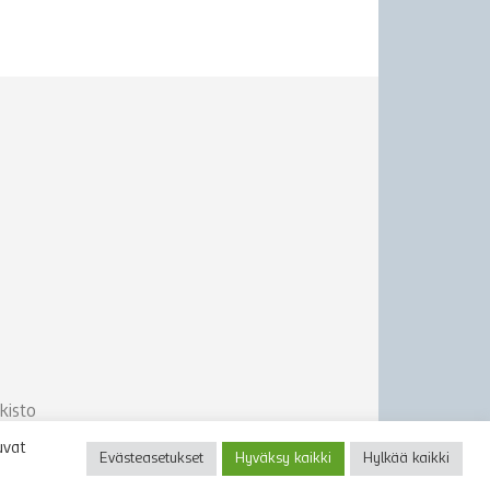
kisto
uvat
Evästeasetukset
Hyväksy kaikki
Hylkää kaikki