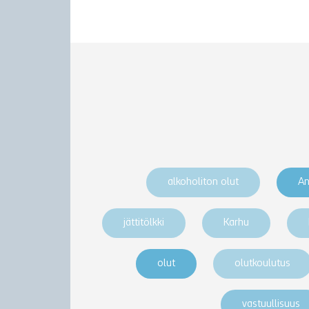
alkoholiton olut
An
jättitölkki
Karhu
olut
olutkoulutus
vastuullisuus