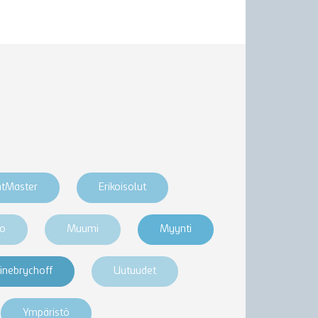
htMaster
Erikoisolut
ro
Muumi
Myynti
inebrychoff
Uutuudet
Ympäristö