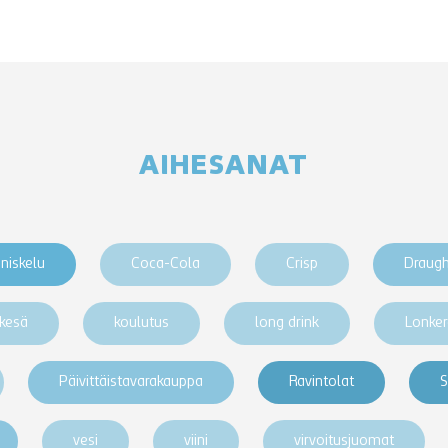
AIHESANAT
niskelu
Coca-Cola
Crisp
Draug
kesä
koulutus
long drink
Lonke
Päivittäistavarakauppa
Ravintolat
S
vesi
viini
virvoitusjuomat