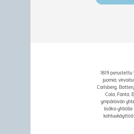
1819 perustettu 
juomia, virvoi
Carlsberg, Batter
Cola, Fanta, 
ympäröivän yhte
lisäksi yhtiöl
kohtuukäyttöä 