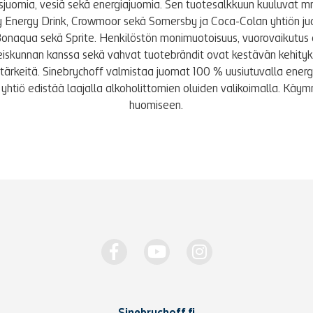
tusjuomia, vesiä sekä energiajuomia. Sen tuotesalkkuun kuuluvat m
y Energy Drink, Crowmoor sekä Somersby ja Coca-Colan yhtiön j
Bonaqua sekä Sprite. Henkilöstön monimuotoisuus, vuorovaikutus 
iskunnan kanssa sekä vahvat tuotebrändit ovat kestävän kehity
le tärkeitä. Sinebrychoff valmistaa juomat 100 % uusiutuvalla energi
yhtiö edistää laajalla alkoholittomien oluiden valikoimalla. K
huomiseen.