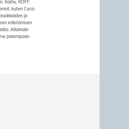
m. Karhu, KOFF,
uomat, kuten Coca-
asiakkaiden ja
ksen edistämisen
alla. Alkoholin
äymme parempaan