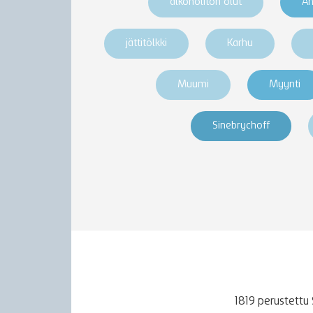
alkoholiton olut
An
jättitölkki
Karhu
Muumi
Myynti
Sinebrychoff
1819 perustettu 