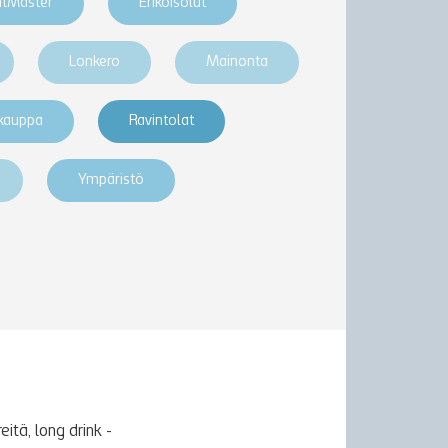
htMaster
Erikoisolut
Lonkero
Mainonta
akauppa
Ravintolat
Ympäristö
itä, long drink -