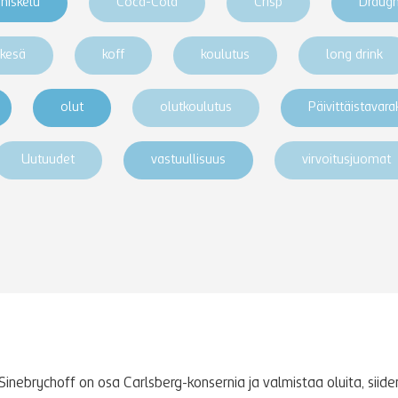
niskelu
Coca-Cola
Crisp
Draug
kesä
koff
koulutus
long drink
olut
olutkoulutus
Päivittäistavar
Uutuudet
vastuullisuus
virvoitusjuomat
Sinebrychoff on osa Carlsberg-konsernia ja valmistaa oluita, siidere