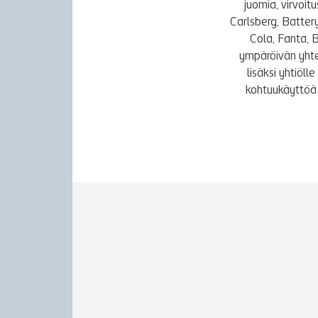
juomia, virvoi
Carlsberg, Batter
Cola, Fanta, 
ympäröivän yhte
lisäksi yhtiöl
kohtuukäyttöä 