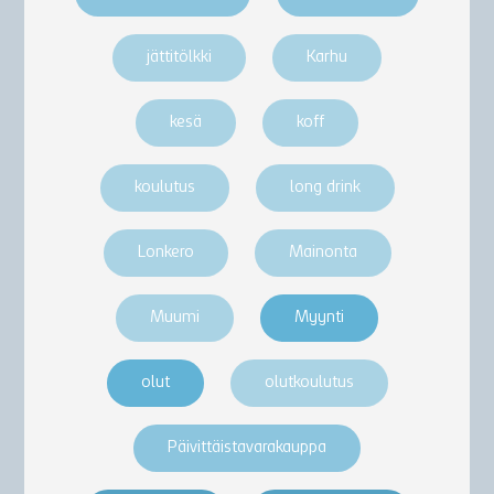
jättitölkki
Karhu
kesä
koff
koulutus
long drink
Lonkero
Mainonta
Muumi
Myynti
olut
olutkoulutus
Päivittäistavarakauppa