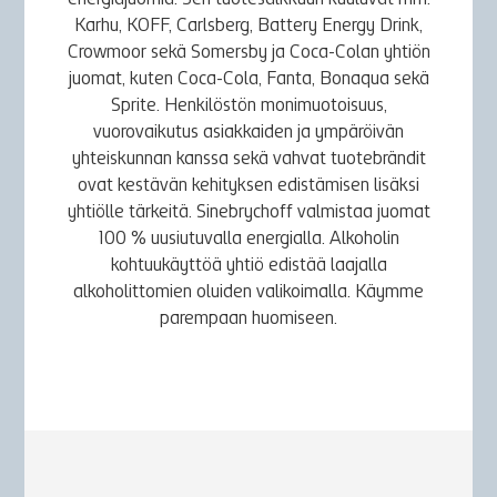
energiajuomia. Sen tuotesalkkuun kuuluvat mm.
Karhu, KOFF, Carlsberg, Battery Energy Drink,
Crowmoor sekä Somersby ja Coca-Colan yhtiön
juomat, kuten Coca-Cola, Fanta, Bonaqua sekä
Sprite. Henkilöstön monimuotoisuus,
vuorovaikutus asiakkaiden ja ympäröivän
yhteiskunnan kanssa sekä vahvat tuotebrändit
ovat kestävän kehityksen edistämisen lisäksi
yhtiölle tärkeitä. Sinebrychoff valmistaa juomat
100 % uusiutuvalla energialla. Alkoholin
kohtuukäyttöä yhtiö edistää laajalla
alkoholittomien oluiden valikoimalla. Käymme
parempaan huomiseen.