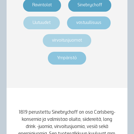
Ravintolat
Sinebrychoff
Uutuudet
vastuullisuus
virvoitusjuomat
Ympäristö
1819 perustettu Sinebrychoff on osa Carlsberg-
konsernia ja valmistaa oluita, siidereitä, long
drink -juomia, virvoitusjuomia, vesiä sekä