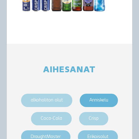
AIHESANAT
alkoholiton olut
Anniskelu
Coca-Cola
Crisp
DraughtMaster
Erikoisolut