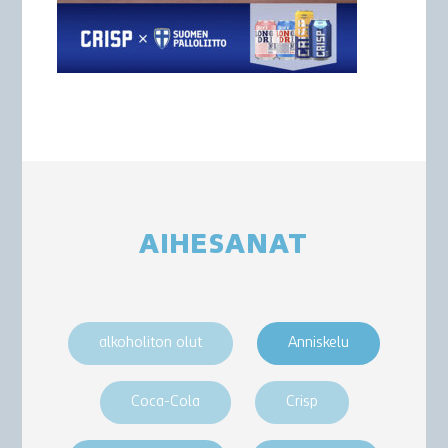
AIHESANAT
alkoholiton olut
Anniskelu
Coca-Cola
Crisp