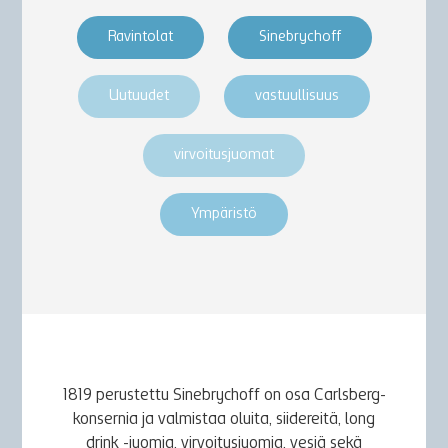
Ravintolat
Sinebrychoff
Uutuudet
vastuullisuus
virvoitusjuomat
Ympäristö
1819 perustettu Sinebrychoff on osa Carlsberg-
konsernia ja valmistaa oluita, siidereitä, long
drink -juomia, virvoitusjuomia, vesiä sekä