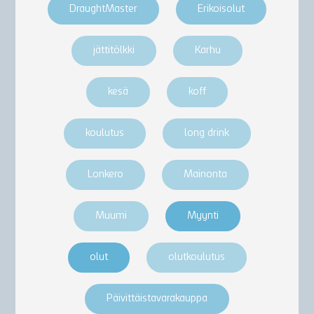
DraughtMaster
Erikoisolut
jättitölkki
Karhu
kesä
koff
koulutus
long drink
Lonkero
Mainonta
Muumi
Myynti
olut
olutkoulutus
Päivittäistavarakauppa