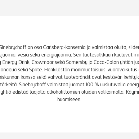
Sinebrychoff on osa Carlsberg-konsernia ja valmistaa oluita, siidere
tusjuomia, vesiä sekä energiajuomia. Sen tuotesalkkuun kuuluvat m
y Energy Drink, Crowmoor sekä Somersby ja Coca-Colan yhtiön j
Bonaqua sekä Sprite. Henkilöstön monimuotoisuus, vuorovaikutus 
iskunnan kanssa sekä vahvat tuotebrändit ovat kestävän kehity
le tärkeitä. Sinebrychoff valmistaa juomat 100 % uusiutuvalla energi
yhtiö edistää laajalla alkoholittomien oluiden valikoimalla. K
huomiseen.