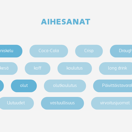
AIHESANAT
niskelu
Coca-Cola
Crisp
Draug
kesä
koff
koulutus
long drink
olut
olutkoulutus
Päivittäistavar
Uutuudet
vastuullisuus
virvoitusjuomat