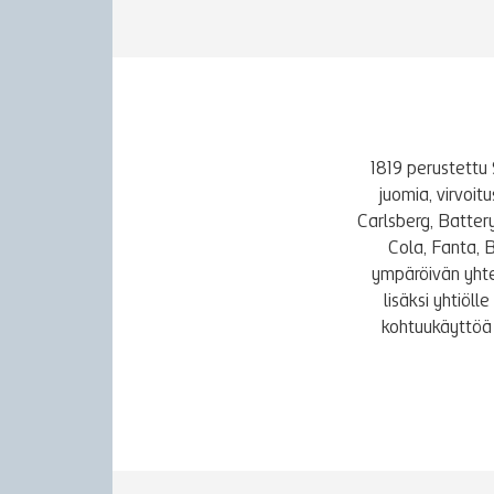
1819 perustettu 
juomia, virvoi
Carlsberg, Batter
Cola, Fanta, 
ympäröivän yhte
lisäksi yhtiöl
kohtuukäyttöä 