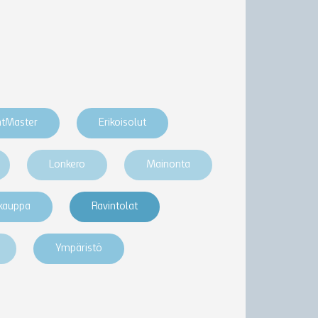
htMaster
Erikoisolut
Lonkero
Mainonta
akauppa
Ravintolat
Ympäristö