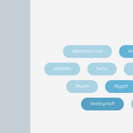
alkoholiton olut
An
jättitölkki
Karhu
Muumi
Myynti
Sinebrychoff