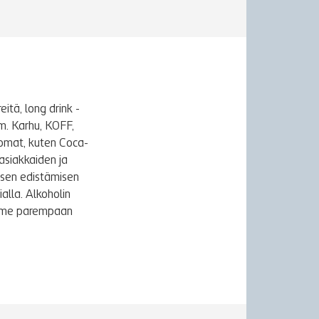
itä, long drink -
m. Karhu, KOFF,
uomat, kuten Coca-
asiakkaiden ja
ksen edistämisen
alla. Alkoholin
äymme parempaan