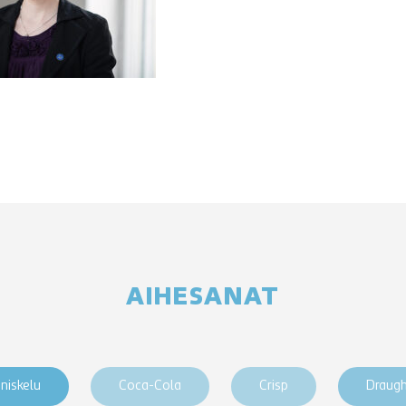
AIHESANAT
niskelu
Coca-Cola
Crisp
Draug