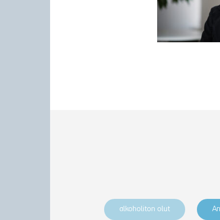
alkoholiton olut
An