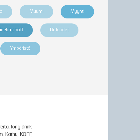
ro
Muumi
Myynti
inebrychoff
Uutuudet
Ympäristö
itä, long drink -
m. Karhu, KOFF,