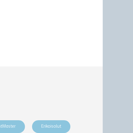
htMaster
Erikoisolut