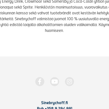
y Energy Drink, Crowmoor sekä Somersby ja Coca-Colan yhtiön j
Bonaqua sekä Sprite. Henkilöstön monimuotoisuus, vuorovaikutus 
iskunnan kanssa sekä vahvat tuotebrändit ovat kestävän kehity
le tärkeitä. Sinebrychoff valmistaa juomat 100 % uusiutuvalla energi
yhtiö edistää laajalla alkoholittomien oluiden valikoimalla. K
huomiseen.
Sinebrychoff.fi