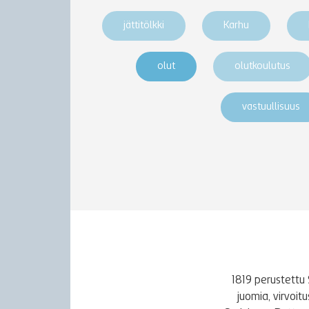
jättitölkki
Karhu
olut
olutkoulutus
vastuullisuus
1819 perustettu 
juomia, virvoi