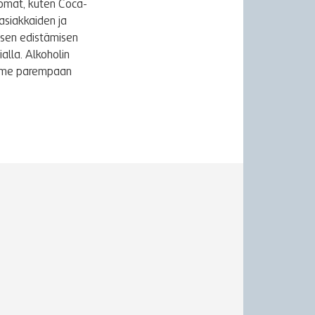
uomat, kuten Coca-
asiakkaiden ja
ksen edistämisen
alla. Alkoholin
äymme parempaan