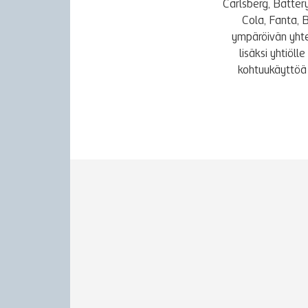
Carlsberg, Batter
Cola, Fanta, 
ympäröivän yhte
lisäksi yhtiöl
kohtuukäyttöä 