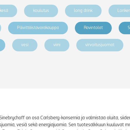
kesä
koulutus
long drink
Lonke
Päivittäistavarakauppa
Ravintolat
S
vesi
viini
virvoitusjuomat
Sinebrychoff on osa Carlsberg-konsernia ja valmistaa oluita, siidere
tusjuomia, vesiä sekä energiajuomia. Sen tuotesalkkuun kuuluvat m