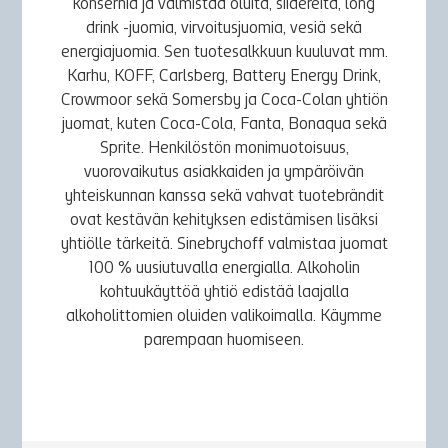
konsernia ja valmistaa oluita, siidereitä, long
drink -juomia, virvoitusjuomia, vesiä sekä
energiajuomia. Sen tuotesalkkuun kuuluvat mm.
Karhu, KOFF, Carlsberg, Battery Energy Drink,
Crowmoor sekä Somersby ja Coca-Colan yhtiön
juomat, kuten Coca-Cola, Fanta, Bonaqua sekä
Sprite. Henkilöstön monimuotoisuus,
vuorovaikutus asiakkaiden ja ympäröivän
yhteiskunnan kanssa sekä vahvat tuotebrändit
ovat kestävän kehityksen edistämisen lisäksi
yhtiölle tärkeitä. Sinebrychoff valmistaa juomat
100 % uusiutuvalla energialla. Alkoholin
kohtuukäyttöä yhtiö edistää laajalla
alkoholittomien oluiden valikoimalla. Käymme
parempaan huomiseen.