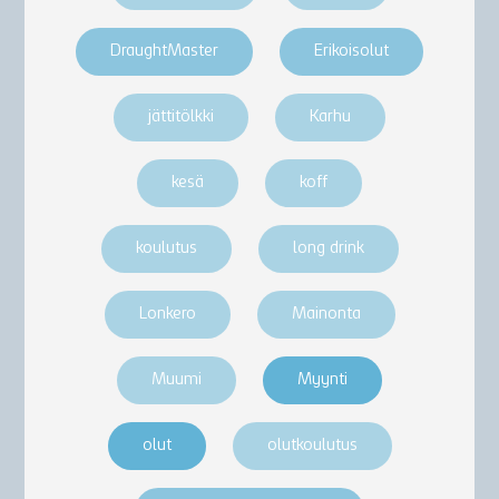
DraughtMaster
Erikoisolut
jättitölkki
Karhu
kesä
koff
koulutus
long drink
Lonkero
Mainonta
Muumi
Myynti
olut
olutkoulutus