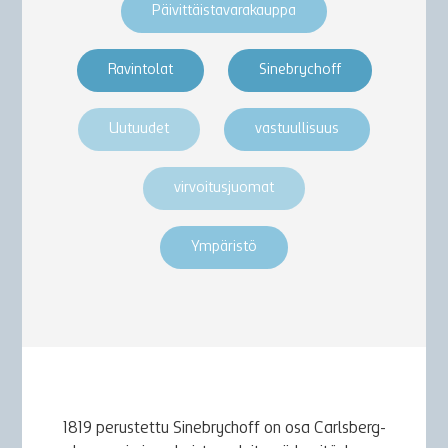
Päivittäistavarakauppa
Ravintolat
Sinebrychoff
Uutuudet
vastuullisuus
virvoitusjuomat
Ympäristö
1819 perustettu Sinebrychoff on osa Carlsberg-