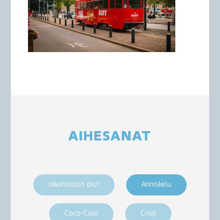
AIHESANAT
alkoholiton olut
Anniskelu
Coca-Cola
Crisp