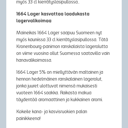
myös 33 cl kierrätyslasipullossa..
1664 Lager kasvattaa laadukasta
lagervalikoimaa
Maineikas 1664 Lager saapuu Suomeen nyt
myös kauniissa 33 cl kierrätyslasipullossa. Tätä
Kronenbourg-panimon ranskalaista lagerolutta
on viime vuosina ollut Suomessa saatavilla vain
hanavalikoimassa.
1664 Lager 5% on miellyttävän maltainen ja
hennon hedelmäinen ranskalainen lagerolut,
jonka juuret ulottuvat nimensä mukaisesti
vuoteen 1664 saakka. Raikasta makua
täydentää aromaattinen ja kukkainen aromi.
Kokeile kana- ja kasvisruokien palan
painikkeena!