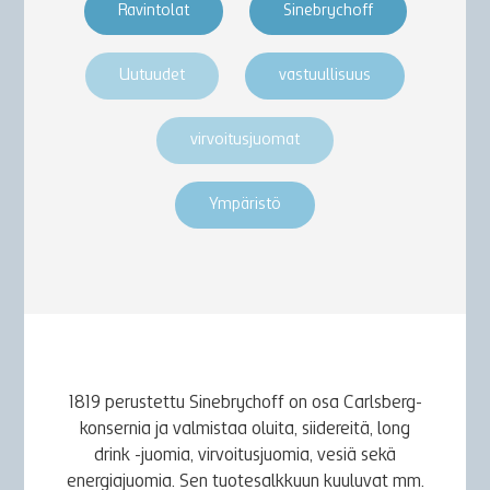
Ravintolat
Sinebrychoff
Uutuudet
vastuullisuus
virvoitusjuomat
Ympäristö
1819 perustettu Sinebrychoff on osa Carlsberg-
konsernia ja valmistaa oluita, siidereitä, long
drink -juomia, virvoitusjuomia, vesiä sekä
energiajuomia. Sen tuotesalkkuun kuuluvat mm.