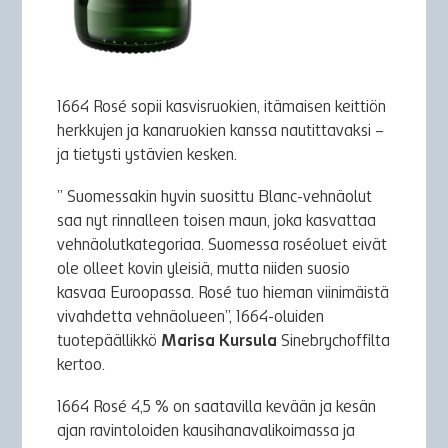
1664 Rosé sopii kasvisruokien, itämaisen keittiön
herkkujen ja kanaruokien kanssa nautittavaksi –
ja tietysti ystävien kesken.
” Suomessakin hyvin suosittu Blanc-vehnäolut
saa nyt rinnalleen toisen maun, joka kasvattaa
vehnäolutkategoriaa. Suomessa roséoluet eivät
ole olleet kovin yleisiä, mutta niiden suosio
kasvaa Euroopassa. Rosé tuo hieman viinimäistä
vivahdetta vehnäolueen”, 1664-oluiden
tuotepäällikkö
Marisa Kursula
Sinebrychoffilta
kertoo.
1664 Rosé 4,5 % on saatavilla kevään ja kesän
ajan ravintoloiden kausihanavalikoimassa ja