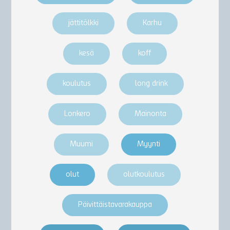
jättitölkki
Karhu
kesä
koff
koulutus
long drink
Lonkero
Mainonta
Muumi
Myynti
olut
olutkoulutus
Päivittäistavarakauppa