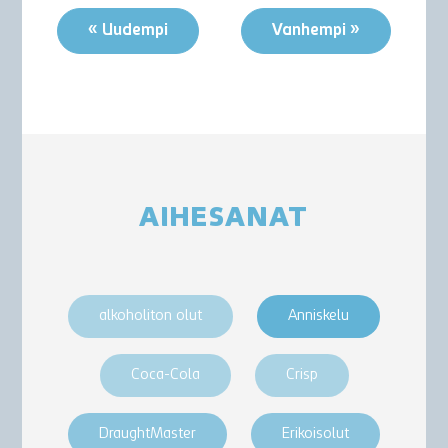
« Uudempi
Vanhempi »
AIHESANAT
alkoholiton olut
Anniskelu
Coca-Cola
Crisp
DraughtMaster
Erikoisolut