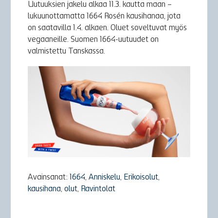
Uutuuksien jakelu alkaa 11.3. kautta maan –
lukuunottamatta 1664 Rosén kausihanaa, jota
on saatavilla 1.4. alkaen. Oluet soveltuvat myös
vegaaneille. Suomen 1664-uutuudet on
valmistettu Tanskassa.
Avainsanat:
1664
,
Anniskelu
,
Erikoisolut
,
kausihana
,
olut
,
Ravintolat