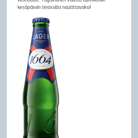
vehnäolut. Täydellinen valinta aurinkoisiin
kesäpäiviin terassilla nautittavaksi!