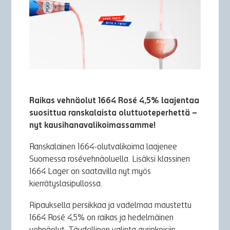
Raikas vehnäolut 1664 Rosé 4,5% laajentaa
suosittua ranskalaista oluttuoteperhettä –
nyt kausihanavalikoimassamme!
Ranskalainen 1664-olutvalikoima laajenee
Suomessa rosévehnäoluella. Lisäksi klassinen
1664 Lager on saatavilla nyt myös
kierrätyslasipullossa.
Ripauksella persikkaa ja vadelmaa maustettu
1664 Rosé 4,5% on raikas ja hedelmäinen