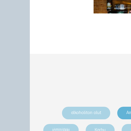
alkoholiton olut
An
jättitölkki
Karhu