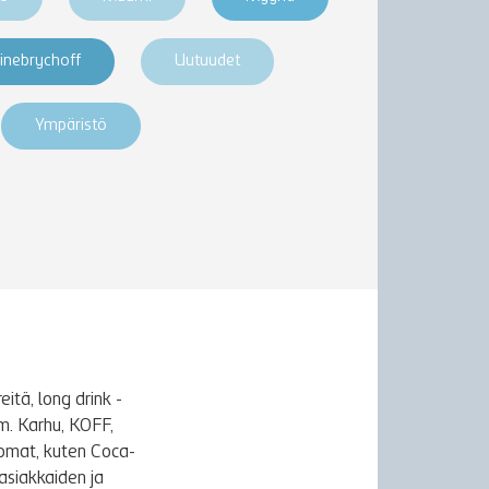
inebrychoff
Uutuudet
Ympäristö
itä, long drink -
m. Karhu, KOFF,
uomat, kuten Coca-
asiakkaiden ja