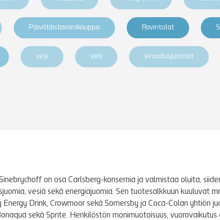
Päivittäistavarakauppa
Ravintolat
S
vesi
viini
virvoitusjuomat
Sinebrychoff on osa Carlsberg-konsernia ja valmistaa oluita, siidere
tusjuomia, vesiä sekä energiajuomia. Sen tuotesalkkuun kuuluvat m
y Energy Drink, Crowmoor sekä Somersby ja Coca-Colan yhtiön j
Bonaqua sekä Sprite. Henkilöstön monimuotoisuus, vuorovaikutus 