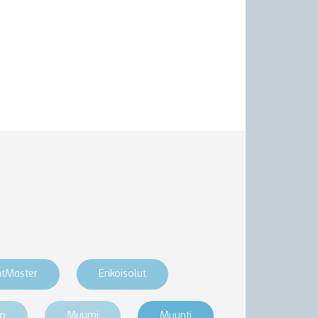
htMaster
Erikoisolut
ro
Muumi
Myynti