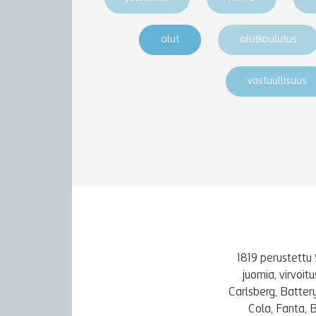
olut
olutkoulutus
vastuullisuus
1819 perustettu 
juomia, virvoi
Carlsberg, Batter
Cola, Fanta, 