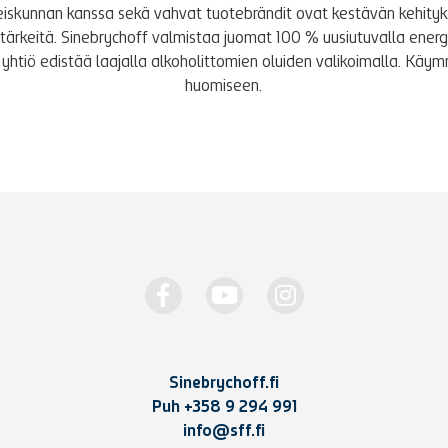
iskunnan kanssa sekä vahvat tuotebrändit ovat kestävän kehity
le tärkeitä. Sinebrychoff valmistaa juomat 100 % uusiutuvalla energi
yhtiö edistää laajalla alkoholittomien oluiden valikoimalla. K
huomiseen.
Sinebrychoff.fi
Puh
+358 9 294 991
info@sff.fi