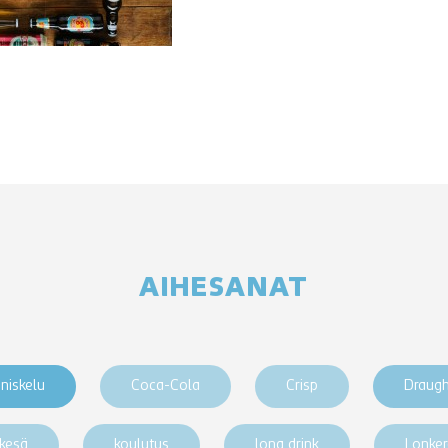
AIHESANAT
niskelu
Coca-Cola
Crisp
Draug
kesä
koulutus
long drink
Lonke