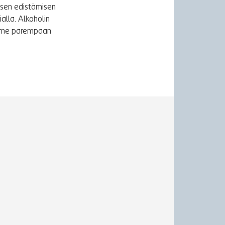
ksen edistämisen
alla. Alkoholin
äymme parempaan