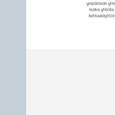
ympäröivän yhte
lisäksi yhtiöl
kohtuukäyttöä 