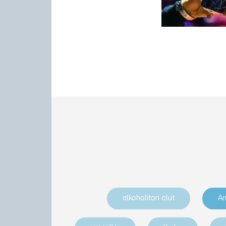
alkoholiton olut
An