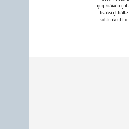
ympäröivän yhte
lisäksi yhtiöl
kohtuukäyttöä 