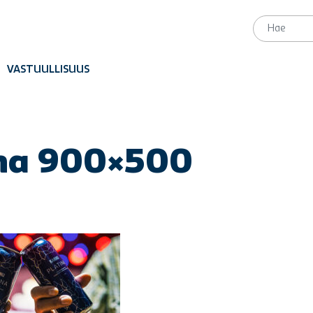
VASTUULLISUUS
ina 900×500