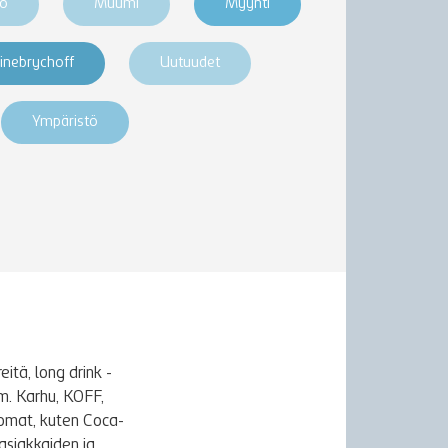
ro
Muumi
Myynti
inebrychoff
Uutuudet
Ympäristö
itä, long drink -
m. Karhu, KOFF,
uomat, kuten Coca-
asiakkaiden ja