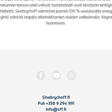
iskunnan kanssa sekä vahvat tuotebrändit ovat kestävän kehity
le tärkeitä. Sinebrychoff valmistaa juomat 100 % uusiutuvalla energi
yhtiö edistää laajalla alkoholittomien oluiden valikoimalla. K
huomiseen.
Sinebrychoff.fi
Puh
+358 9 294 991
info@sff.fi