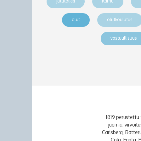
jättitölkki
Karhu
olut
olutkoulutus
vastuullisuus
1819 perustettu 
juomia, virvoi
Carlsberg, Batter
Cola, Fanta, 