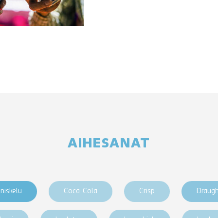
AIHESANAT
niskelu
Coca-Cola
Crisp
Draug