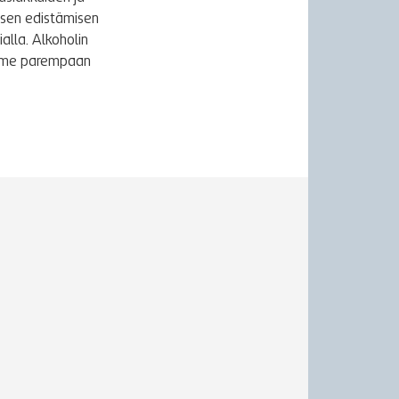
ksen edistämisen
alla. Alkoholin
äymme parempaan