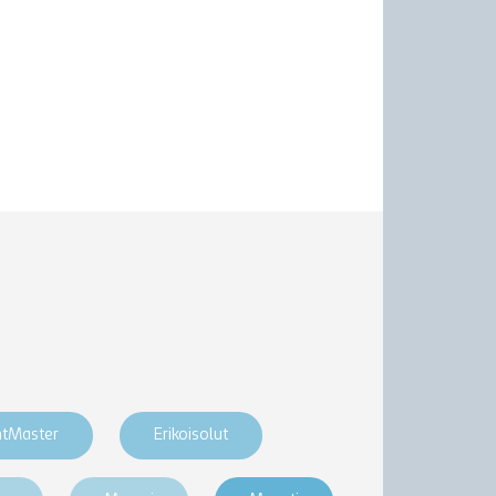
htMaster
Erikoisolut