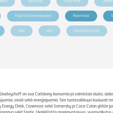
kesä
koulutus
long drink
Lonke
Päivittäistavarakauppa
Ravintolat
S
vesi
viini
virvoitusjuomat
Sinebrychoff on osa Carlsberg-konsernia ja valmistaa oluita, siidere
tusjuomia, vesiä sekä energiajuomia. Sen tuotesalkkuun kuuluvat m
y Energy Drink, Crowmoor sekä Somersby ja Coca-Colan yhtiön j
Bonaqua sekä Sprite. Henkilöstön monimuotoisuus, vuorovaikutus 