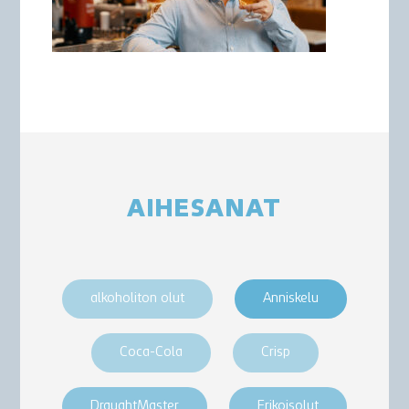
AIHESANAT
alkoholiton olut
Anniskelu
Coca-Cola
Crisp
DraughtMaster
Erikoisolut