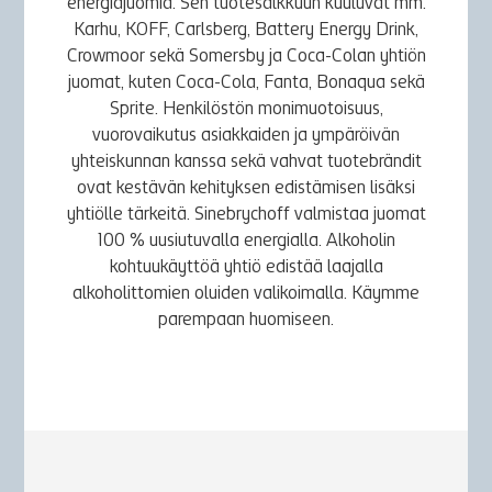
energiajuomia. Sen tuotesalkkuun kuuluvat mm.
Karhu, KOFF, Carlsberg, Battery Energy Drink,
Crowmoor sekä Somersby ja Coca-Colan yhtiön
juomat, kuten Coca-Cola, Fanta, Bonaqua sekä
Sprite. Henkilöstön monimuotoisuus,
vuorovaikutus asiakkaiden ja ympäröivän
yhteiskunnan kanssa sekä vahvat tuotebrändit
ovat kestävän kehityksen edistämisen lisäksi
yhtiölle tärkeitä. Sinebrychoff valmistaa juomat
100 % uusiutuvalla energialla. Alkoholin
kohtuukäyttöä yhtiö edistää laajalla
alkoholittomien oluiden valikoimalla. Käymme
parempaan huomiseen.