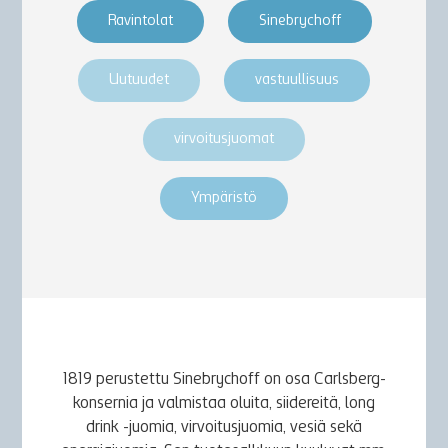
Ravintolat
Sinebrychoff
Uutuudet
vastuullisuus
virvoitusjuomat
Ympäristö
1819 perustettu Sinebrychoff on osa Carlsberg-
konsernia ja valmistaa oluita, siidereitä, long
drink -juomia, virvoitusjuomia, vesiä sekä