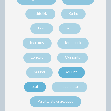
jättitölkki
Karhu
kesä
koff
koulutus
long drink
Lonkero
Mainonta
Muumi
Myynti
olut
olutkoulutus
Päivittäistavarakauppa