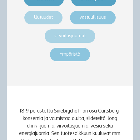
Uutuudet
vastuullisuus
virvoitusjuomat
Ympäristö
1819 perustettu Sinebrychoff on osa Carlsberg-
konsernia ja valmistaa oluita, siidereitä, long
drink -juomia, virvoitusjuomia, vesiä sekä
energiajuomia. Sen tuotesalkkuun kuuluvat mm.