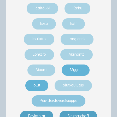
jättitölkki
Karhu
kesä
koff
koulutus
long drink
Lonkero
Mainonta
Muumi
Myynti
olut
olutkoulutus
Päivittäistavarakauppa
Ravintolat
Sinebrychoff