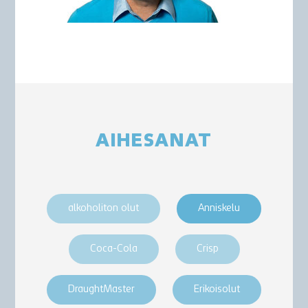
AIHESANAT
alkoholiton olut
Anniskelu
Coca-Cola
Crisp
DraughtMaster
Erikoisolut