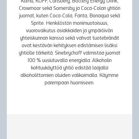
Karhu, KOFF, Carlsberg, Battery Energy Drink,
Crowmoor sekä Somersby ja Coca-Colan yhtiön
juomat, kuten Coca-Cola, Fanta, Bonaqua sekä
Sprite. Henkilöstön monimuotoisuus,
vuorovaikutus asiakkaiden ja ympäröivän
yhteiskunnan kanssa sekä vahvat tuotebrändit
ovat kestävän kehityksen edistämisen lisäksi
yhtiölle tärkeitä. Sinebrychoff valmistaa juomat
100 % uusiutuvalla energialla. Alkoholin
kohtuukäyttöä yhtiö edistää laajalla
alkoholittomien oluiden valikoimalla. Käymme
parempaan huomiseen.