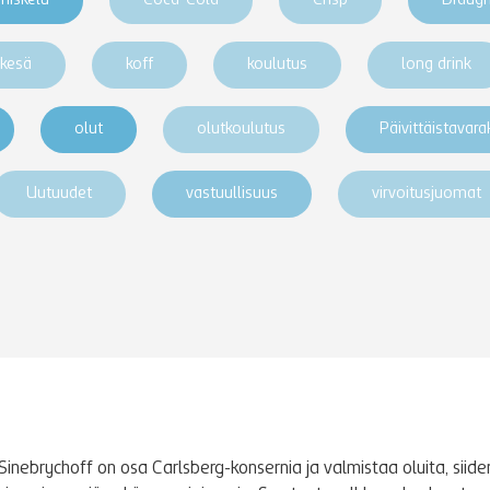
niskelu
Coca-Cola
Crisp
Draug
kesä
koff
koulutus
long drink
olut
olutkoulutus
Päivittäistavar
Uutuudet
vastuullisuus
virvoitusjuomat
Sinebrychoff on osa Carlsberg-konsernia ja valmistaa oluita, siidere