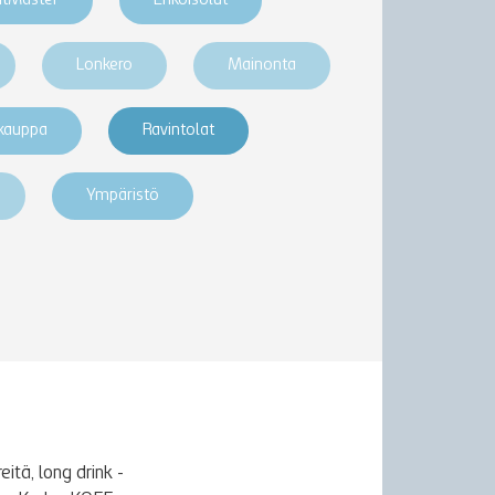
htMaster
Erikoisolut
Lonkero
Mainonta
akauppa
Ravintolat
Ympäristö
itä, long drink -