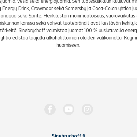
tusjuomia, vesiä sekä energiajuomia. Sen tuotesalkkuun kuuluvat m
y Energy Drink, Crowmoor sekä Somersby ja Coca-Colan yhtiön j
Bonaqua sekä Sprite. Henkilöstön monimuotoisuus, vuorovaikutus 
iskunnan kanssa sekä vahvat tuotebrändit ovat kestävän kehity
le tärkeitä. Sinebrychoff valmistaa juomat 100 % uusiutuvalla energi
yhtiö edistää laajalla alkoholittomien oluiden valikoimalla. K
huomiseen.
Sinebrychoff.fi