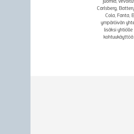
juomia, virvoi
Carlsberg, Batter
Cola, Fanta, 
ympäröivän yhte
lisäksi yhtiöl
kohtuukäyttöä 