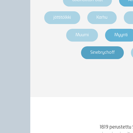
alkoholiton olut
An
jättitölkki
Karhu
Muumi
Myynti
Sinebrychoff
1819 perustettu 