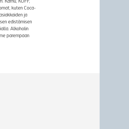
m. Karhu, KOFF,
uomat, kuten Coca-
asiakkaiden ja
ksen edistämisen
alla. Alkoholin
äymme parempaan