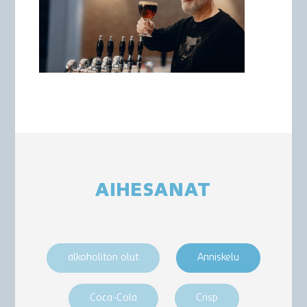
AIHESANAT
alkoholiton olut
Anniskelu
Coca-Cola
Crisp