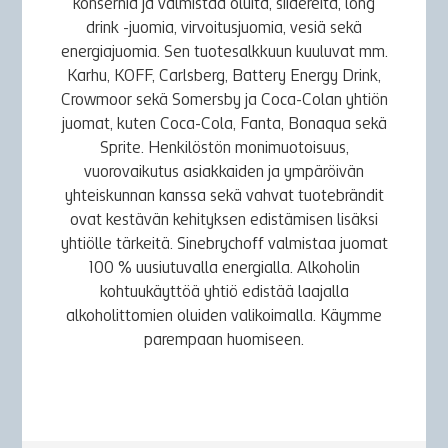
konsernia ja valmistaa oluita, siidereitä, long
drink -juomia, virvoitusjuomia, vesiä sekä
energiajuomia. Sen tuotesalkkuun kuuluvat mm.
Karhu, KOFF, Carlsberg, Battery Energy Drink,
Crowmoor sekä Somersby ja Coca-Colan yhtiön
juomat, kuten Coca-Cola, Fanta, Bonaqua sekä
Sprite. Henkilöstön monimuotoisuus,
vuorovaikutus asiakkaiden ja ympäröivän
yhteiskunnan kanssa sekä vahvat tuotebrändit
ovat kestävän kehityksen edistämisen lisäksi
yhtiölle tärkeitä. Sinebrychoff valmistaa juomat
100 % uusiutuvalla energialla. Alkoholin
kohtuukäyttöä yhtiö edistää laajalla
alkoholittomien oluiden valikoimalla. Käymme
parempaan huomiseen.