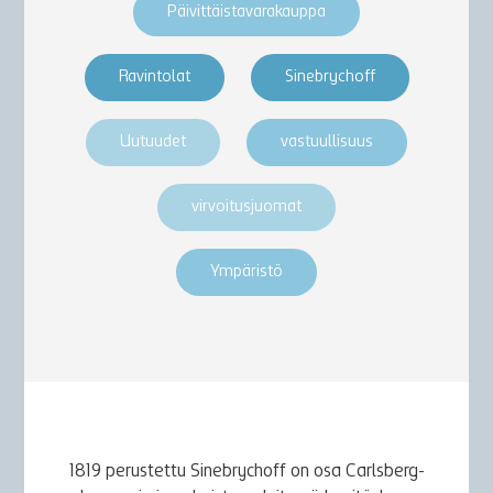
Päivittäistavarakauppa
Ravintolat
Sinebrychoff
Uutuudet
vastuullisuus
virvoitusjuomat
Ympäristö
1819 perustettu Sinebrychoff on osa Carlsberg-