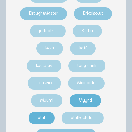
DraughtMaster
Erikoisolut
jättitölkki
Karhu
kesä
koff
koulutus
long drink
Lonkero
Mainonta
Muumi
Myynti
olut
olutkoulutus