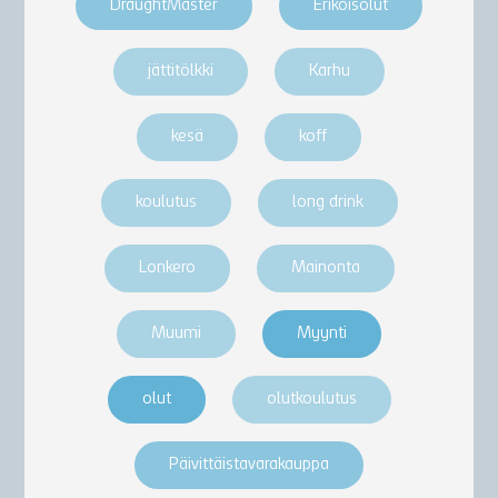
DraughtMaster
Erikoisolut
jättitölkki
Karhu
kesä
koff
koulutus
long drink
Lonkero
Mainonta
Muumi
Myynti
olut
olutkoulutus
Päivittäistavarakauppa