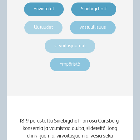
Ravintolat
Sinebrychoff
Uutuudet
vastuullisuus
virvoitusjuomat
Ympäristö
1819 perustettu Sinebrychoff on osa Carlsberg-
konsernia ja valmistaa oluita, siidereitä, long
drink -juomia, virvoitusjuomia, vesiä sekä