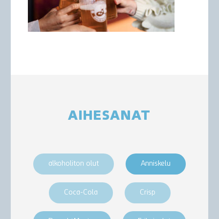
AIHESANAT
alkoholiton olut
Anniskelu
Coca-Cola
Crisp