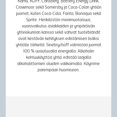
Karhu, KOFF, Carlsberg, Battery Energy Drink,
Crowmoor sekä Somersby ja Coca-Colan yhtiön
juomat, kuten Coca-Cola, Fanta, Bonaqua sekä
Sprite. Henkilöstön monimuotoisuus,
vuorovaikutus asiakkaiden ja ympäröivän
yhteiskunnan kanssa sekä vahvat tuotebrändit
ovat kestävän kehityksen edistämisen lisäksi
yhtiölle tärkeitä. Sinebrychoff valmistaa juomat
100 % uusiutuvalla energialla. Alkoholin
kohtuukäyttöä yhtiö edistää laajalla
alkoholittomien oluiden valikoimalla. Käymme
parempaan huomiseen.