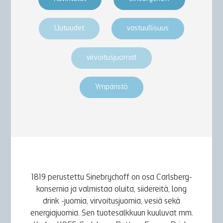
Uutuudet
vastuullisuus
virvoitusjuomat
Ympäristö
1819 perustettu Sinebrychoff on osa Carlsberg-
konsernia ja valmistaa oluita, siidereitä, long
drink -juomia, virvoitusjuomia, vesiä sekä
energiajuomia. Sen tuotesalkkuun kuuluvat mm.