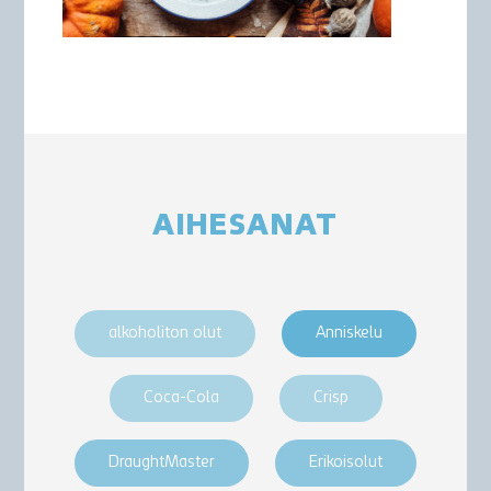
AIHESANAT
alkoholiton olut
Anniskelu
Coca-Cola
Crisp
DraughtMaster
Erikoisolut