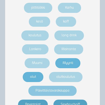
jättitölkki
Karhu
kesä
koff
koulutus
long drink
Lonkero
Mainonta
Muumi
Myynti
olut
olutkoulutus
Päivittäistavarakauppa
Ravintolat
Sinebrychoff