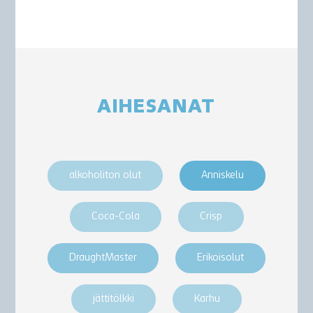
AIHESANAT
alkoholiton olut
Anniskelu
Coca-Cola
Crisp
DraughtMaster
Erikoisolut
jättitölkki
Karhu