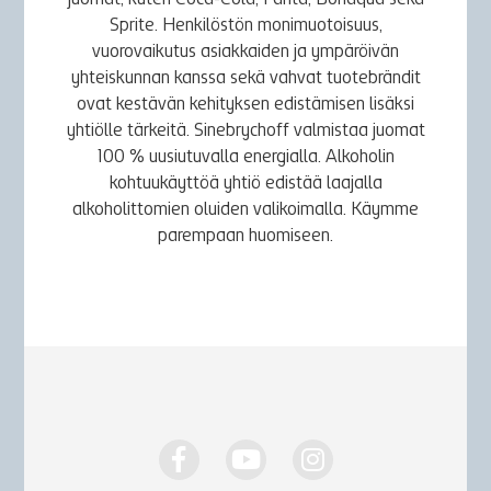
juomat, kuten Coca-Cola, Fanta, Bonaqua sekä
Sprite. Henkilöstön monimuotoisuus,
vuorovaikutus asiakkaiden ja ympäröivän
yhteiskunnan kanssa sekä vahvat tuotebrändit
ovat kestävän kehityksen edistämisen lisäksi
yhtiölle tärkeitä. Sinebrychoff valmistaa juomat
100 % uusiutuvalla energialla. Alkoholin
kohtuukäyttöä yhtiö edistää laajalla
alkoholittomien oluiden valikoimalla. Käymme
parempaan huomiseen.