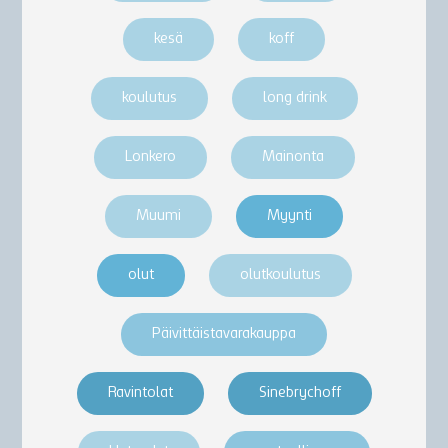
kesä
koff
koulutus
long drink
Lonkero
Mainonta
Muumi
Myynti
olut
olutkoulutus
Päivittäistavarakauppa
Ravintolat
Sinebrychoff