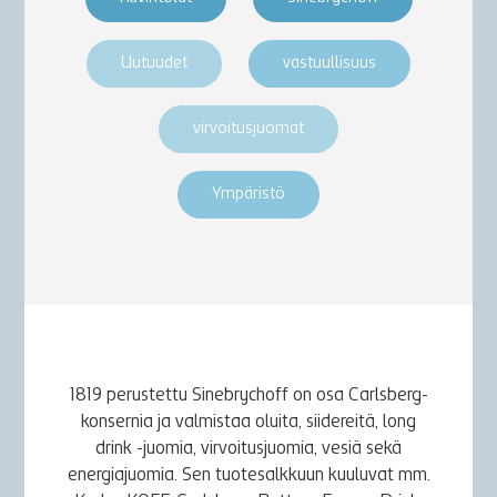
Uutuudet
vastuullisuus
virvoitusjuomat
Ympäristö
1819 perustettu Sinebrychoff on osa Carlsberg-
konsernia ja valmistaa oluita, siidereitä, long
drink -juomia, virvoitusjuomia, vesiä sekä
energiajuomia. Sen tuotesalkkuun kuuluvat mm.