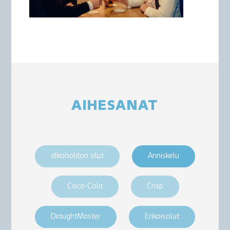
AIHESANAT
alkoholiton olut
Anniskelu
Coca-Cola
Crisp
DraughtMaster
Erikoisolut