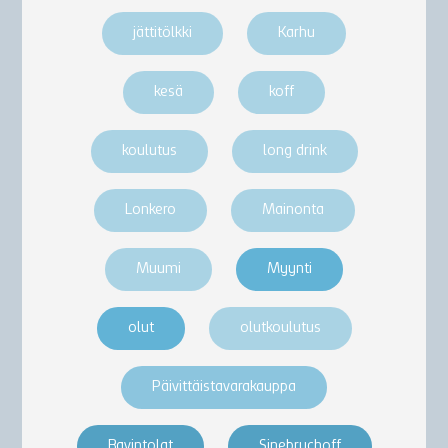
jättitölkki
Karhu
kesä
koff
koulutus
long drink
Lonkero
Mainonta
Muumi
Myynti
olut
olutkoulutus
Päivittäistavarakauppa
Ravintolat
Sinebrychoff