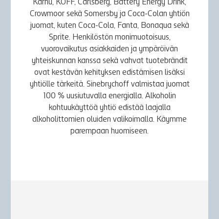
Karhu, KOFF, Carlsberg, Battery Energy Drink,
Crowmoor sekä Somersby ja Coca-Colan yhtiön
juomat, kuten Coca-Cola, Fanta, Bonaqua sekä
Sprite. Henkilöstön monimuotoisuus,
vuorovaikutus asiakkaiden ja ympäröivän
yhteiskunnan kanssa sekä vahvat tuotebrändit
ovat kestävän kehityksen edistämisen lisäksi
yhtiölle tärkeitä. Sinebrychoff valmistaa juomat
100 % uusiutuvalla energialla. Alkoholin
kohtuukäyttöä yhtiö edistää laajalla
alkoholittomien oluiden valikoimalla. Käymme
parempaan huomiseen.