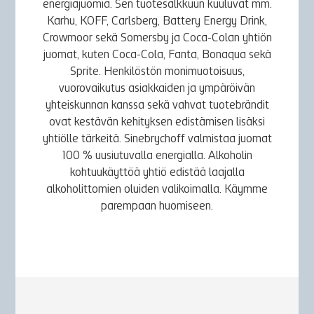
energiajuomia. Sen tuotesalkkuun kuuluvat mm.
Karhu, KOFF, Carlsberg, Battery Energy Drink,
Crowmoor sekä Somersby ja Coca-Colan yhtiön
juomat, kuten Coca-Cola, Fanta, Bonaqua sekä
Sprite. Henkilöstön monimuotoisuus,
vuorovaikutus asiakkaiden ja ympäröivän
yhteiskunnan kanssa sekä vahvat tuotebrändit
ovat kestävän kehityksen edistämisen lisäksi
yhtiölle tärkeitä. Sinebrychoff valmistaa juomat
100 % uusiutuvalla energialla. Alkoholin
kohtuukäyttöä yhtiö edistää laajalla
alkoholittomien oluiden valikoimalla. Käymme
parempaan huomiseen.