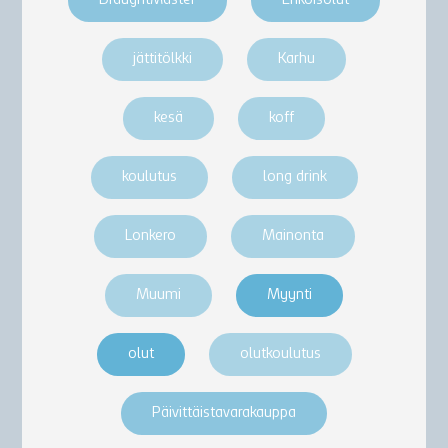
DraughtMaster
Erikoisolut
jättitölkki
Karhu
kesä
koff
koulutus
long drink
Lonkero
Mainonta
Muumi
Myynti
olut
olutkoulutus
Päivittäistavarakauppa