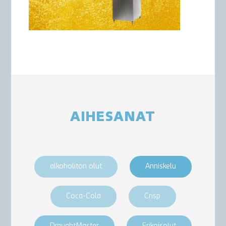
AIHESANAT
alkoholiton olut
Anniskelu
Coca-Cola
Crisp