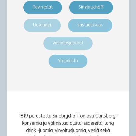
Ravintolat
Sinebrychoff
Uutuudet
vastuullisuus
virvoitusjuomat
Ympäristö
1819 perustettu Sinebrychoff on osa Carlsberg-
konsernia ja valmistaa oluita, siidereitä, long
drink -juomia, virvoitusjuomia, vesiä sekä