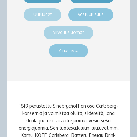
Uutuudet
vastuullisuus
virvoitusjuomat
Ympäristö
1819 perustettu Sinebrychoff on osa Carlsberg-
konsernia ja valmistaa oluita, siidereitä, long
drink -juomia, virvoitusjuomia, vesiä sekä
energiajuomia. Sen tuotesalkkuun kuuluvat mm.
Karhu, KOFF, Carlsberg, Battery Energy Drink,