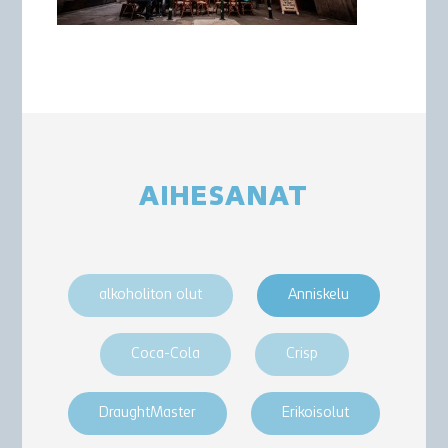
AIHESANAT
alkoholiton olut
Anniskelu
Coca-Cola
Crisp
DraughtMaster
Erikoisolut