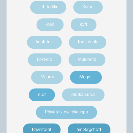
jättitölkki
Karhu
kesä
koff
koulutus
long drink
Lonkero
Mainonta
Muumi
Myynti
olut
olutkoulutus
Päivittäistavarakauppa
Ravintolat
Sinebrychoff