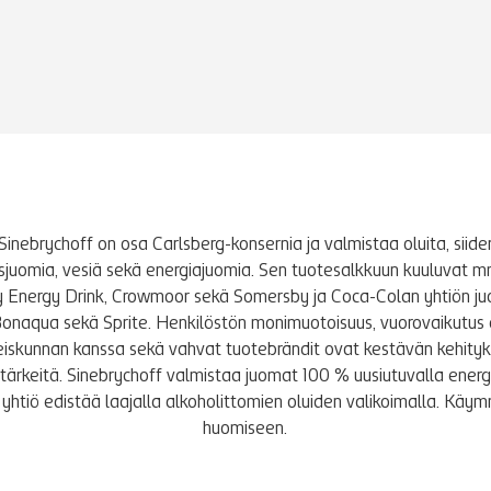
Sinebrychoff on osa Carlsberg-konsernia ja valmistaa oluita, siidere
tusjuomia, vesiä sekä energiajuomia. Sen tuotesalkkuun kuuluvat m
y Energy Drink, Crowmoor sekä Somersby ja Coca-Colan yhtiön j
Bonaqua sekä Sprite. Henkilöstön monimuotoisuus, vuorovaikutus 
iskunnan kanssa sekä vahvat tuotebrändit ovat kestävän kehity
le tärkeitä. Sinebrychoff valmistaa juomat 100 % uusiutuvalla energi
yhtiö edistää laajalla alkoholittomien oluiden valikoimalla. K
huomiseen.