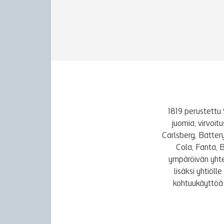
1819 perustettu 
juomia, virvoi
Carlsberg, Batter
Cola, Fanta, 
ympäröivän yhte
lisäksi yhtiöl
kohtuukäyttöä 