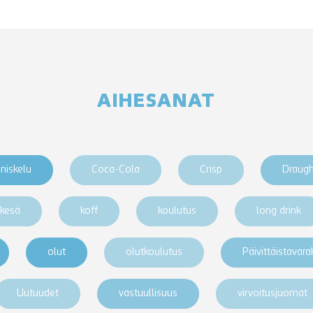
AIHESANAT
niskelu
Coca-Cola
Crisp
Draug
kesä
koff
koulutus
long drink
olut
olutkoulutus
Päivittäistavar
Uutuudet
vastuullisuus
virvoitusjuomat