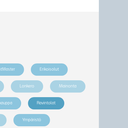
htMaster
Erikoisolut
Lonkero
Mainonta
akauppa
Ravintolat
Ympäristö