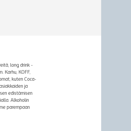
itä, long drink -
m. Karhu, KOFF,
uomat, kuten Coca-
asiakkaiden ja
ksen edistämisen
alla. Alkoholin
äymme parempaan