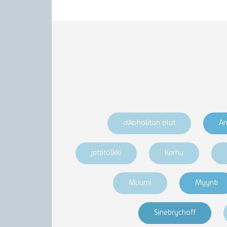
alkoholiton olut
An
jättitölkki
Karhu
Muumi
Myynti
Sinebrychoff