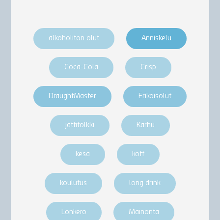
alkoholiton olut
Anniskelu
Coca-Cola
Crisp
DraughtMaster
Erikoisolut
jättitölkki
Karhu
kesä
koff
koulutus
long drink
Lonkero
Mainonta