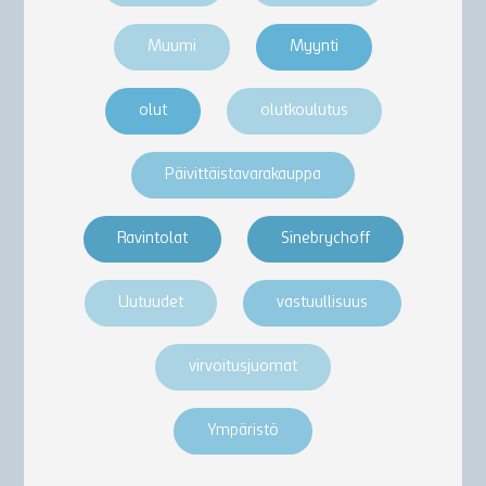
Muumi
Myynti
olut
olutkoulutus
Päivittäistavarakauppa
Ravintolat
Sinebrychoff
Uutuudet
vastuullisuus
virvoitusjuomat
Ympäristö