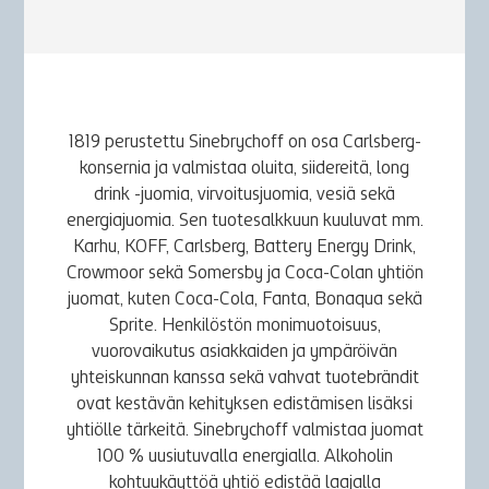
1819 perustettu Sinebrychoff on osa Carlsberg-
konsernia ja valmistaa oluita, siidereitä, long
drink -juomia, virvoitusjuomia, vesiä sekä
energiajuomia. Sen tuotesalkkuun kuuluvat mm.
Karhu, KOFF, Carlsberg, Battery Energy Drink,
Crowmoor sekä Somersby ja Coca-Colan yhtiön
juomat, kuten Coca-Cola, Fanta, Bonaqua sekä
Sprite. Henkilöstön monimuotoisuus,
vuorovaikutus asiakkaiden ja ympäröivän
yhteiskunnan kanssa sekä vahvat tuotebrändit
ovat kestävän kehityksen edistämisen lisäksi
yhtiölle tärkeitä. Sinebrychoff valmistaa juomat
100 % uusiutuvalla energialla. Alkoholin
kohtuukäyttöä yhtiö edistää laajalla