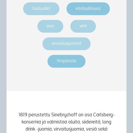
Uutuudet
vastuullisuus
vesi
viini
virvoitusjuomat
Ympäristö
1819 perustettu Sinebrychoff on osa Carlsberg-
konsernia ja valmistaa oluita, siidereitä, long
drink -juomia, virvoitusjuomia, vesiä sekä