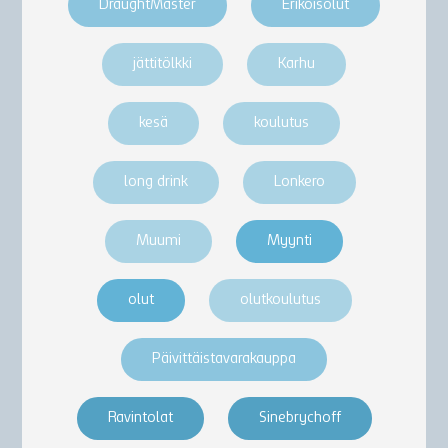
DraughtMaster
Erikoisolut
jättitölkki
Karhu
kesä
koulutus
long drink
Lonkero
Muumi
Myynti
olut
olutkoulutus
Päivittäistavarakauppa
Ravintolat
Sinebrychoff