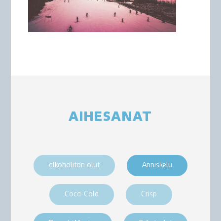
AIHESANAT
alkoholiton olut
Anniskelu
Coca-Cola
Crisp