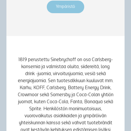
Ympäristö
1819 perustettu Sinebrychoff on osa Carlsberg-
konsernia ja valmistaa oluita, siidereitä, long
drink -juomia, virvoitusjuomia, vesiä sekä
energiajuomia. Sen tuotesalkkuun kuuluvat mm.
Karhu, KOFF, Carlsberg, Battery Energy Drink,
Crowmoor sekä Somersby ja Coca-Colan yhtiön
juomat, kuten Coca-Cola, Fanta, Bonaqua sekä
Sprite. Henkilöstön monimuotoisuus,
vuorovaikutus asiakkaiden ja ympäröivän
yhteiskunnan kanssa sekä vahvat tuotebrändit
ovat kestävän kehityksen edistämisen lisäksi