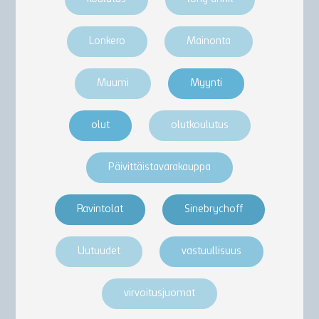
Lonkero
Mainonta
Muumi
Myynti
olut
olutkoulutus
Päivittäistavarakauppa
Ravintolat
Sinebrychoff
Uutuudet
vastuullisuus
virvoitusjuomat