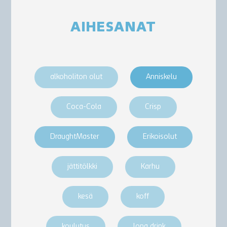
AIHESANAT
alkoholiton olut
Anniskelu
Coca-Cola
Crisp
DraughtMaster
Erikoisolut
jättitölkki
Karhu
kesä
koff
koulutus
long drink