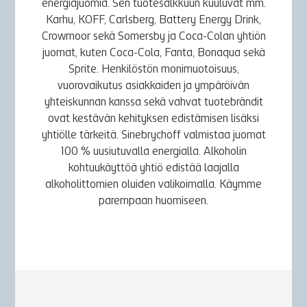
energiajuomia. Sen tuotesalkkuun kuuluvat mm.
Karhu, KOFF, Carlsberg, Battery Energy Drink,
Crowmoor sekä Somersby ja Coca-Colan yhtiön
juomat, kuten Coca-Cola, Fanta, Bonaqua sekä
Sprite. Henkilöstön monimuotoisuus,
vuorovaikutus asiakkaiden ja ympäröivän
yhteiskunnan kanssa sekä vahvat tuotebrändit
ovat kestävän kehityksen edistämisen lisäksi
yhtiölle tärkeitä. Sinebrychoff valmistaa juomat
100 % uusiutuvalla energialla. Alkoholin
kohtuukäyttöä yhtiö edistää laajalla
alkoholittomien oluiden valikoimalla. Käymme
parempaan huomiseen.