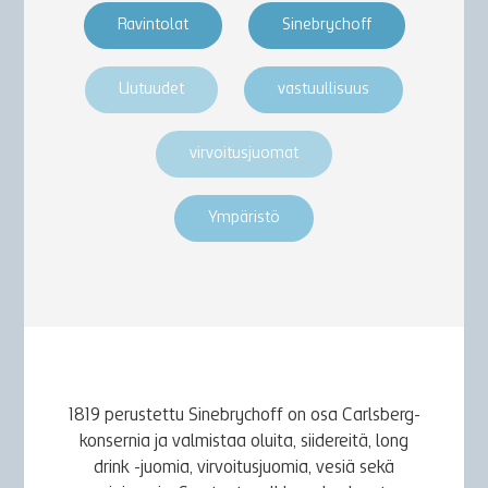
Ravintolat
Sinebrychoff
Uutuudet
vastuullisuus
virvoitusjuomat
Ympäristö
1819 perustettu Sinebrychoff on osa Carlsberg-
konsernia ja valmistaa oluita, siidereitä, long
drink -juomia, virvoitusjuomia, vesiä sekä