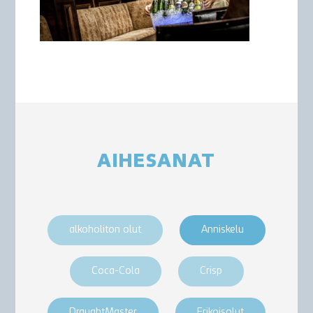
AIHESANAT
alkoholiton olut
Anniskelu
Coca-Cola
Crisp
DraughtMaster
Erikoisolut