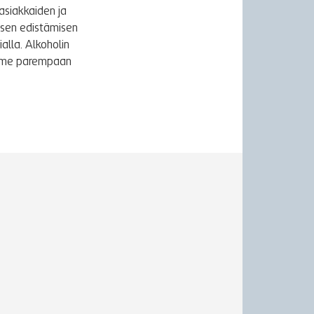
asiakkaiden ja
ksen edistämisen
alla. Alkoholin
äymme parempaan