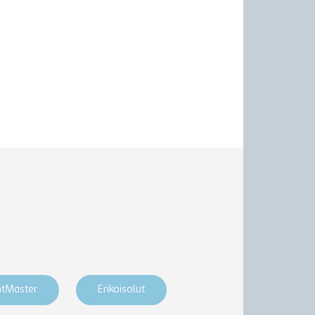
htMaster
Erikoisolut