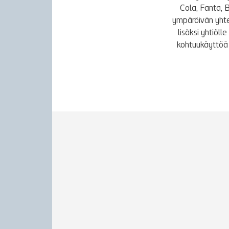
Cola, Fanta, 
ympäröivän yhte
lisäksi yhtiöl
kohtuukäyttöä 