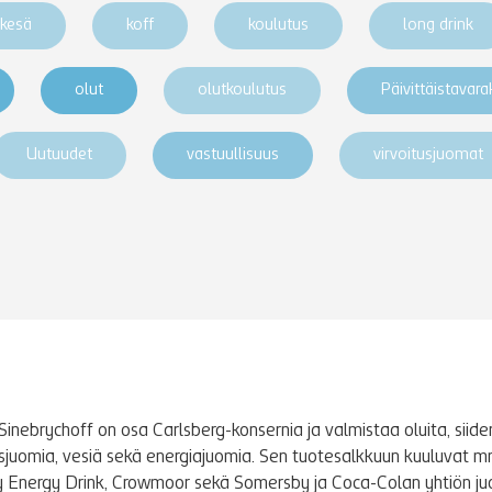
kesä
koff
koulutus
long drink
olut
olutkoulutus
Päivittäistavar
Uutuudet
vastuullisuus
virvoitusjuomat
Sinebrychoff on osa Carlsberg-konsernia ja valmistaa oluita, siidere
tusjuomia, vesiä sekä energiajuomia. Sen tuotesalkkuun kuuluvat m
y Energy Drink, Crowmoor sekä Somersby ja Coca-Colan yhtiön j