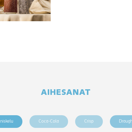
AIHESANAT
niskelu
Coca-Cola
Crisp
Draug