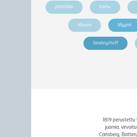
jättitölkki
Karhu
Muumi
Myynti
Sinebrychoff
1819 perustettu 
juomia, virvoi
Carlsberg, Batter