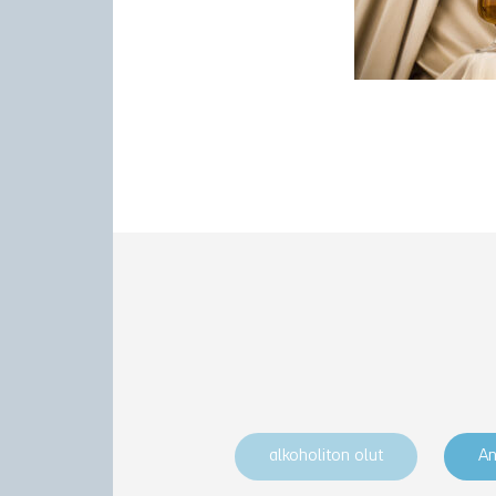
alkoholiton olut
An