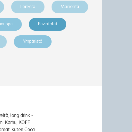
Lonkero
Mainonta
akauppa
Ravintolat
Ympäristö
itä, long drink -
m. Karhu, KOFF,
uomat, kuten Coca-