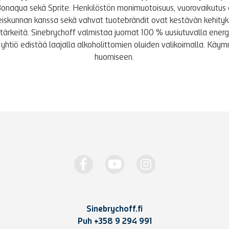
Bonaqua sekä Sprite. Henkilöstön monimuotoisuus, vuorovaikutus 
iskunnan kanssa sekä vahvat tuotebrändit ovat kestävän kehity
le tärkeitä. Sinebrychoff valmistaa juomat 100 % uusiutuvalla energi
yhtiö edistää laajalla alkoholittomien oluiden valikoimalla. K
huomiseen.
Sinebrychoff.fi
Puh
+358 9 294 991