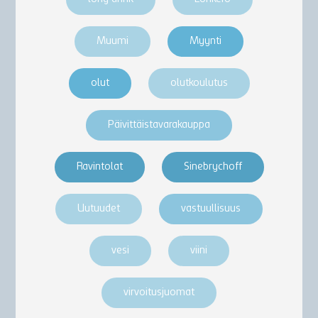
Muumi
Myynti
olut
olutkoulutus
Päivittäistavarakauppa
Ravintolat
Sinebrychoff
Uutuudet
vastuullisuus
vesi
viini
virvoitusjuomat