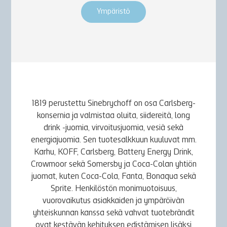
Ympäristö
1819 perustettu Sinebrychoff on osa Carlsberg-
konsernia ja valmistaa oluita, siidereitä, long
drink -juomia, virvoitusjuomia, vesiä sekä
energiajuomia. Sen tuotesalkkuun kuuluvat mm.
Karhu, KOFF, Carlsberg, Battery Energy Drink,
Crowmoor sekä Somersby ja Coca-Colan yhtiön
juomat, kuten Coca-Cola, Fanta, Bonaqua sekä
Sprite. Henkilöstön monimuotoisuus,
vuorovaikutus asiakkaiden ja ympäröivän
yhteiskunnan kanssa sekä vahvat tuotebrändit
ovat kestävän kehityksen edistämisen lisäksi