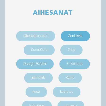
AIHESANAT
alkoholiton olut
Anniskelu
Coca-Cola
Crisp
DraughtMaster
Erikoisolut
jättitölkki
Karhu
kesä
koulutus
long drink
Lonkero