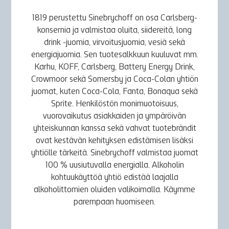
1819 perustettu Sinebrychoff on osa Carlsberg-
konsernia ja valmistaa oluita, siidereitä, long
drink -juomia, virvoitusjuomia, vesiä sekä
energiajuomia. Sen tuotesalkkuun kuuluvat mm.
Karhu, KOFF, Carlsberg, Battery Energy Drink,
Crowmoor sekä Somersby ja Coca-Colan yhtiön
juomat, kuten Coca-Cola, Fanta, Bonaqua sekä
Sprite. Henkilöstön monimuotoisuus,
vuorovaikutus asiakkaiden ja ympäröivän
yhteiskunnan kanssa sekä vahvat tuotebrändit
ovat kestävän kehityksen edistämisen lisäksi
yhtiölle tärkeitä. Sinebrychoff valmistaa juomat
100 % uusiutuvalla energialla. Alkoholin
kohtuukäyttöä yhtiö edistää laajalla
alkoholittomien oluiden valikoimalla. Käymme
parempaan huomiseen.