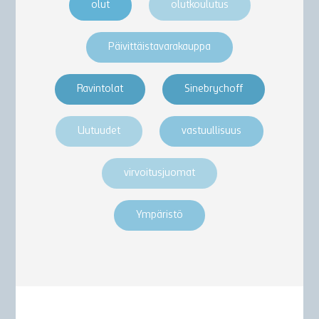
olut
olutkoulutus
Päivittäistavarakauppa
Ravintolat
Sinebrychoff
Uutuudet
vastuullisuus
virvoitusjuomat
Ympäristö