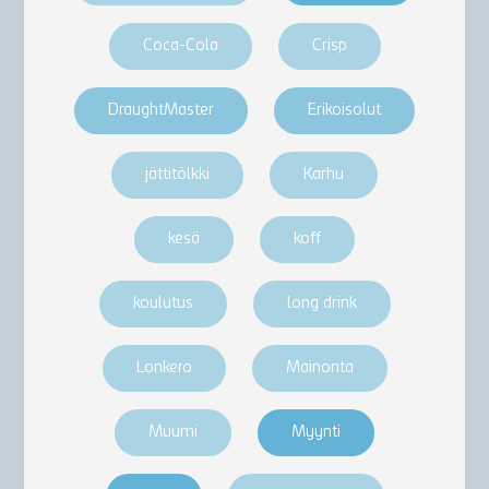
Coca-Cola
Crisp
DraughtMaster
Erikoisolut
jättitölkki
Karhu
kesä
koff
koulutus
long drink
Lonkero
Mainonta
Muumi
Myynti