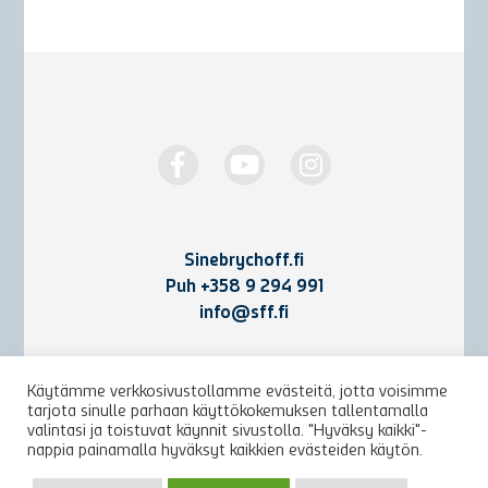
Sinebrychoff.fi
Puh
+358 9 294 991
info@sff.fi
Yhteystiedot
Käytämme verkkosivustollamme evästeitä, jotta voisimme
tarjota sinulle parhaan käyttökokemuksen tallentamalla
Käyttöehdot ja rekisteriseloste
valintasi ja toistuvat käynnit sivustolla. "Hyväksy kaikki"-
nappia painamalla hyväksyt kaikkien evästeiden käytön.
Arkisto