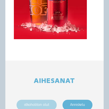
AIHESANAT
alkoholiton olut
Anniskelu