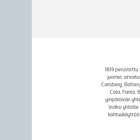
1819 perustettu 
juomia, virvoi
Carlsberg, Batter
Cola, Fanta, 
ympäröivän yhte
lisäksi yhtiöl
kohtuukäyttöä 