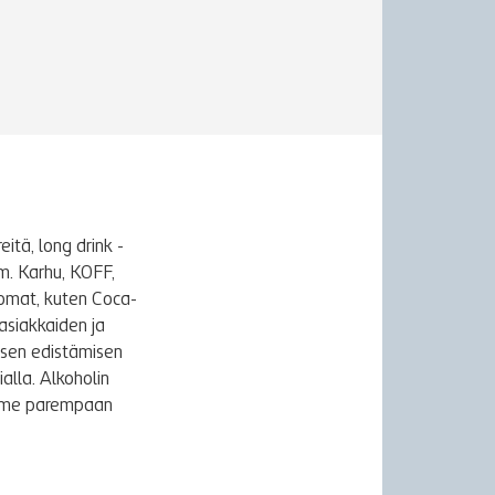
itä, long drink -
m. Karhu, KOFF,
uomat, kuten Coca-
asiakkaiden ja
ksen edistämisen
alla. Alkoholin
äymme parempaan