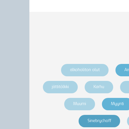
alkoholiton olut
An
jättitölkki
Karhu
Muumi
Myynti
Sinebrychoff