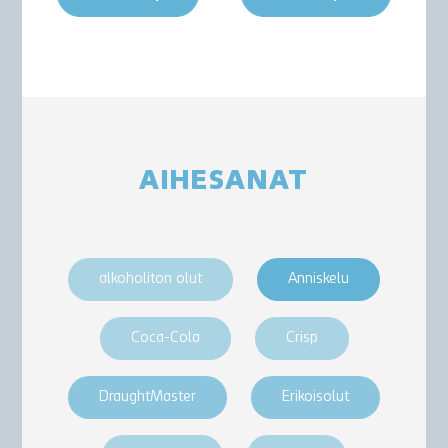
AIHESANAT
alkoholiton olut
Anniskelu
Coca-Cola
Crisp
DraughtMaster
Erikoisolut