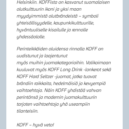
Helsinkiin. KOFFista on kasvanut suomalaisen
olutkulttuurin ikoni ja yksi maan
myydyimmistä olutbrändeistä – symboli
yhteisöllisyydelle, kaupunkikulttuurille,
hyväntuuliselle kisailulle ja rennolle
yhdessäololle.
Perinteikkäiden oluidensa rinnalla KOFF on
uudistunut ja laajentunut
myös muihin juomakategorioihin. Valikoimaan
kuuluvat myös KOFF Long Drink -lonkerot sekä
KOFF Hard Seltzer -juomat, jotka tuovat
brändiin raikkaita, hedelmäisiä ja kevyempiä
vaihtoehtoja. Näin KOFF yhdistää vahvan
perintönsä ja modernin juomakulttuurin
tarjoten vaihtoehtoja yhä useampiin
tilanteisiin.
KOFF – hyvä veto!