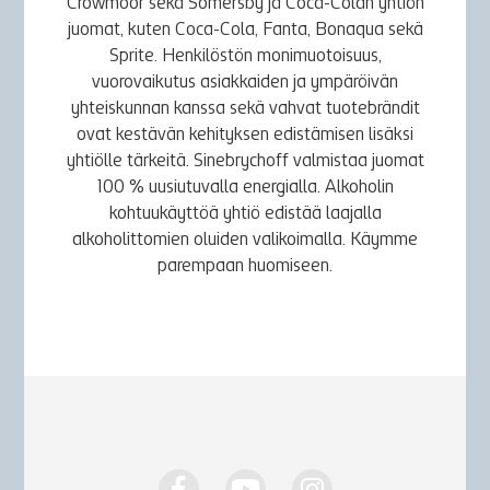
Crowmoor sekä Somersby ja Coca-Colan yhtiön
juomat, kuten Coca-Cola, Fanta, Bonaqua sekä
Sprite. Henkilöstön monimuotoisuus,
vuorovaikutus asiakkaiden ja ympäröivän
yhteiskunnan kanssa sekä vahvat tuotebrändit
ovat kestävän kehityksen edistämisen lisäksi
yhtiölle tärkeitä. Sinebrychoff valmistaa juomat
100 % uusiutuvalla energialla. Alkoholin
kohtuukäyttöä yhtiö edistää laajalla
alkoholittomien oluiden valikoimalla. Käymme
parempaan huomiseen.