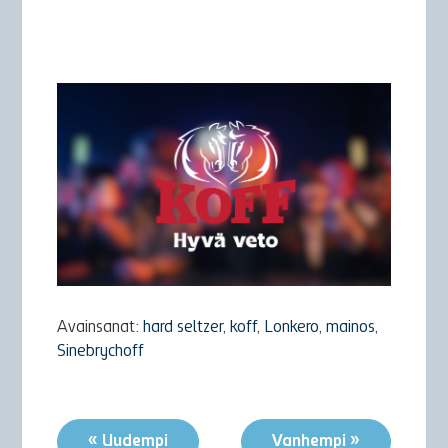
Avainsanat:
hard seltzer
,
koff
,
Lonkero
,
mainos
,
Sinebrychoff
« Uudempi
Vanhempi »