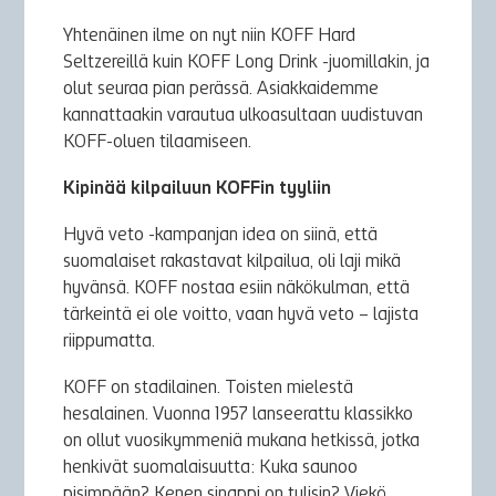
Yhtenäinen ilme on nyt niin KOFF Hard
Seltzereillä kuin KOFF Long Drink -juomillakin, ja
olut seuraa pian perässä. Asiakkaidemme
kannattaakin varautua ulkoasultaan uudistuvan
KOFF-oluen tilaamiseen.
Kipinää kilpailuun KOFFin tyyliin
Hyvä veto -kampanjan idea on siinä, että
suomalaiset rakastavat kilpailua, oli laji mikä
hyvänsä. KOFF nostaa esiin näkökulman, että
tärkeintä ei ole voitto, vaan hyvä veto – lajista
riippumatta.
KOFF on stadilainen. Toisten mielestä
hesalainen. Vuonna 1957 lanseerattu klassikko
on ollut vuosikymmeniä mukana hetkissä, jotka
henkivät suomalaisuutta: Kuka saunoo
pisimpään? Kenen sinappi on tulisin? Viekö