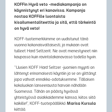
KOFFin Hyvä veto -mediakampanja on
käynnistynyt eri kanavissa. Kampanja
nostaa KOFFille luontaista
kisailumentaliteettia ja sitä, että tärkeintä
on hyvä veto!
KOFF-tuotemerkkimme on uudistunut tänä
vuonna kokonaisvaltaisesti, ja mukaan ovat
tulleet Hard Seltzerit. Ne ovat menestyneet niin
kaupassa kuin ravintolakanavassa todella hyvin.
”Uusien KOFF Hard Seltzer -juomien myynti on
lähtenyt erinomaisesti käyntiin ja se on ylittänyt
jopa vahvat ennakko-odotuksemme. Tällaisen
kokoluokan lanseerausta harvoin nähdään
Suomessa. Tähän on päästy hyvässä
yhteistyössä asiakkaidemme kanssa, kiitos siitä
kaikille!”, KOFF-tuotepäällikkö
Marisa Kursula
kiittää.