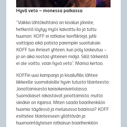
Hyvä veto – monessa paikassa
”Vaikka lähtökohtana on kisailun jännite,
hetkestä löytyy myös kaivattu ilo ja tuttu
huumori. KOFF ei ratkaise konflikteja, juhli
voittajaa eikä patista parempiin suorituksiin.
KOFF tuo ihmiset yhteen, kun pöly laskeutuu –
ja on aika nostaa yhteinen malja. Sillä tärkeintä
ei ole voitto, vaan hyvä veto”, Marisa kertoo.
KOFFin uusi kampanja ja kisailufiilis lähtee
liikkeelle suomalaisille hyvin tutusta tilanteesta:
Jonottamisesta karaokeravintolassa.
Suomalaiset rakastavat jonottamista, mutta
siinäkin on rajansa. Miten saada baarihenkilön
huomio täydessä ja meluisassa baarissa? KOFF
esittelee tilanteeseen yllättävän ja
huumorintäyteisen ratkaisun baarihenkilön