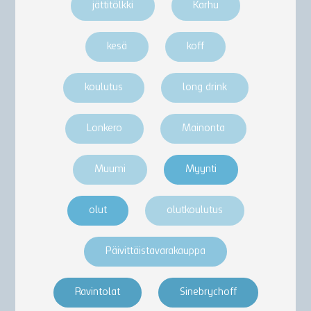
jättitölkki
Karhu
kesä
koff
koulutus
long drink
Lonkero
Mainonta
Muumi
Myynti
olut
olutkoulutus
Päivittäistavarakauppa
Ravintolat
Sinebrychoff