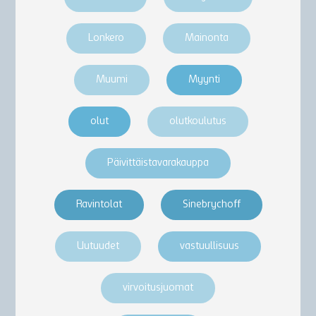
Lonkero
Mainonta
Muumi
Myynti
olut
olutkoulutus
Päivittäistavarakauppa
Ravintolat
Sinebrychoff
Uutuudet
vastuullisuus
virvoitusjuomat