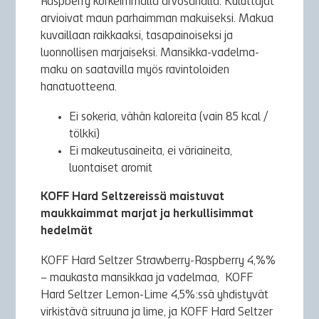
Raspberry korkeimmalla arvosanalla. Kuluttajat
arvioivat maun parhaimman makuiseksi. Makua
kuvaillaan raikkaaksi, tasapainoiseksi ja
luonnollisen marjaiseksi. Mansikka-vadelma-
maku on saatavilla myös ravintoloiden
hanatuotteena.
Ei sokeria, vähän kaloreita (vain 85 kcal /
tölkki)
Ei makeutusaineita, ei väriaineita,
luontaiset aromit
KOFF Hard Seltzereissä maistuvat
maukkaimmat marjat ja herkullisimmat
hedelmät
KOFF Hard Seltzer Strawberry-Raspberry 4,%%
– maukasta mansikkaa ja vadelmaa, KOFF
Hard Seltzer Lemon-Lime 4,5%:ssä yhdistyvät
virkistävä sitruuna ja lime, ja KOFF Hard Seltzer