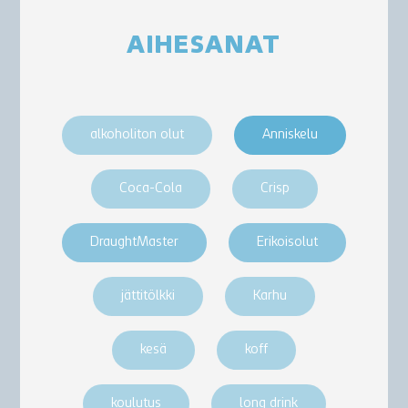
AIHESANAT
alkoholiton olut
Anniskelu
Coca-Cola
Crisp
DraughtMaster
Erikoisolut
jättitölkki
Karhu
kesä
koff
koulutus
long drink