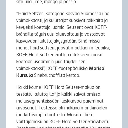
sitruuna, lime, mango ja passio.
”Hard Seltzer -kategoria kasvaa Suomessa yhä
voimakkaasti, ja kuluttajat suosivat raikkaita ja
kevyeksi koettuja juomia. Seltzerit ovat KOFF-
brändille täysin uusi aluevaltaus ja vastaavat
kasvavaan kuluttajakysyntään. Siinä missä
monet hard seltzerit jäävät maultaan miedoiksi,
KOFF Hard Seltzer erottuu edukseen: maku
koetaan useammin juuri täydellisen
voimakkaaksi”, KOFF-tuotepäällikkö
Marisa
Kursula
Sinebrychoffilta kertoo.
Kaikki kolme KOFF Hard Seltzer-makua on
testattu kuluttajilla* ja kaikki saivat omissa
makusegmenteissään keskiarvoa paremmat
arvosanat. Testeissä oli mukana markkinoiden
merkittävimpiä tuotteita. Makutestien
voittajamaku on KOFF Hard Seltzer Strawberry-