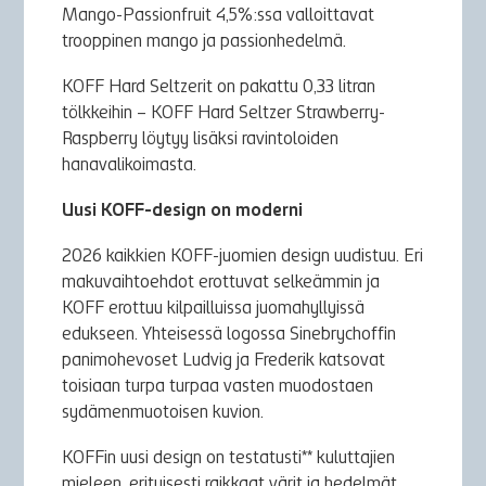
Mango-Passionfruit 4,5%:ssa valloittavat
trooppinen mango ja passionhedelmä.
KOFF Hard Seltzerit on pakattu 0,33 litran
tölkkeihin – KOFF Hard Seltzer Strawberry-
Raspberry löytyy lisäksi ravintoloiden
hanavalikoimasta.
Uusi KOFF-design on moderni
2026 kaikkien KOFF-juomien design uudistuu. Eri
makuvaihtoehdot erottuvat selkeämmin ja
KOFF erottuu kilpailluissa juomahyllyissä
edukseen. Yhteisessä logossa Sinebrychoffin
panimohevoset Ludvig ja Frederik katsovat
toisiaan turpa turpaa vasten muodostaen
sydämenmuotoisen kuvion.
KOFFin uusi design on testatusti** kuluttajien
mieleen, erityisesti raikkaat värit ja hedelmät