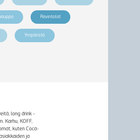
akauppa
Ravintolat
Ympäristö
itä, long drink -
m. Karhu, KOFF,
uomat, kuten Coca-
asiakkaiden ja