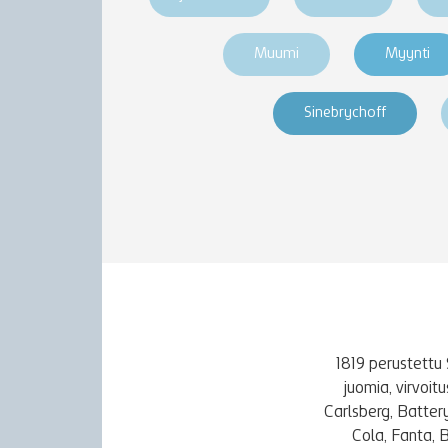
Muumi
Myynti
Sinebrychoff
1819 perustettu 
juomia, virvoi
Carlsberg, Batter
Cola, Fanta, 