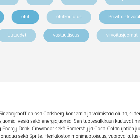
olut
olutkoulutus
Päivittäistavar
Uutuudet
vastuullisuus
virvoitusjuomat
Sinebrychoff on osa Carlsberg-konsernia ja valmistaa oluita, siidere
tusjuomia, vesiä sekä energiajuomia. Sen tuotesalkkuun kuuluvat m
y Energy Drink, Crowmoor sekä Somersby ja Coca-Colan yhtiön j
Bonaqua sekä Sprite. Henkilöstön monimuotoisuus, vuorovaikutus 