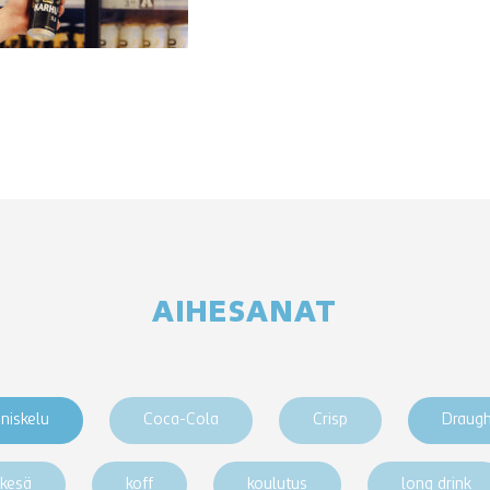
AIHESANAT
niskelu
Coca-Cola
Crisp
Draug
kesä
koff
koulutus
long drink