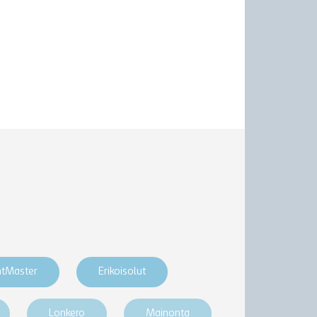
htMaster
Erikoisolut
Lonkero
Mainonta