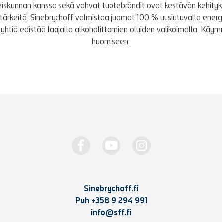
iskunnan kanssa sekä vahvat tuotebrändit ovat kestävän kehity
le tärkeitä. Sinebrychoff valmistaa juomat 100 % uusiutuvalla energi
yhtiö edistää laajalla alkoholittomien oluiden valikoimalla. K
huomiseen.
Sinebrychoff.fi
Puh
+358 9 294 991
info@sff.fi