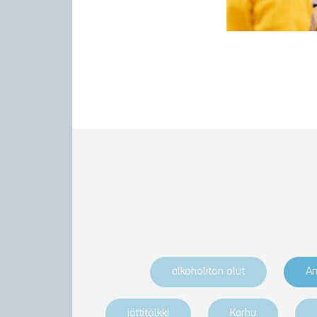
alkoholiton olut
An
jättitölkki
Karhu