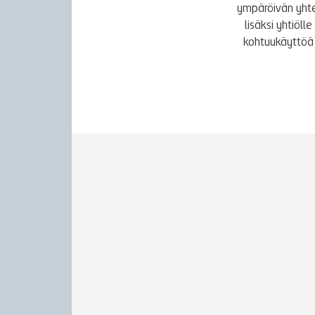
ympäröivän yhte
lisäksi yhtiöl
kohtuukäyttöä 