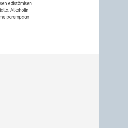
ksen edistämisen
alla. Alkoholin
äymme parempaan