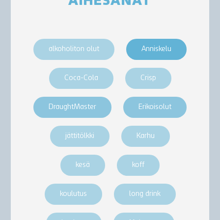
AIHESANAT
alkoholiton olut
Anniskelu
Coca-Cola
Crisp
DraughtMaster
Erikoisolut
jättitölkki
Karhu
kesä
koff
koulutus
long drink