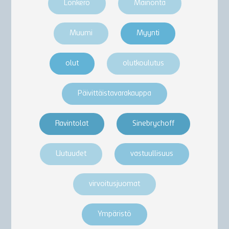
Lonkero
Mainonta
Muumi
Myynti
olut
olutkoulutus
Päivittäistavarakauppa
Ravintolat
Sinebrychoff
Uutuudet
vastuullisuus
virvoitusjuomat
Ympäristö