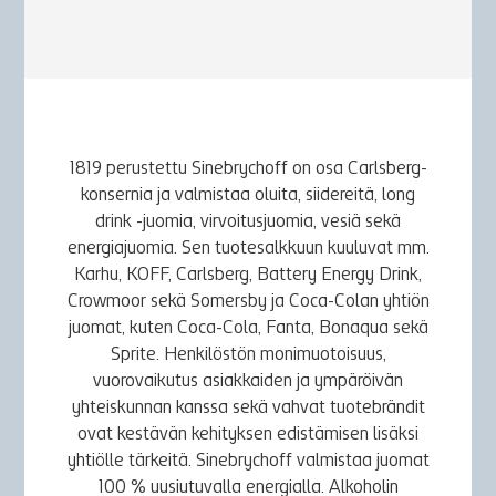
1819 perustettu Sinebrychoff on osa Carlsberg-
konsernia ja valmistaa oluita, siidereitä, long
drink -juomia, virvoitusjuomia, vesiä sekä
energiajuomia. Sen tuotesalkkuun kuuluvat mm.
Karhu, KOFF, Carlsberg, Battery Energy Drink,
Crowmoor sekä Somersby ja Coca-Colan yhtiön
juomat, kuten Coca-Cola, Fanta, Bonaqua sekä
Sprite. Henkilöstön monimuotoisuus,
vuorovaikutus asiakkaiden ja ympäröivän
yhteiskunnan kanssa sekä vahvat tuotebrändit
ovat kestävän kehityksen edistämisen lisäksi
yhtiölle tärkeitä. Sinebrychoff valmistaa juomat
100 % uusiutuvalla energialla. Alkoholin