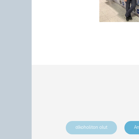
alkoholiton olut
An