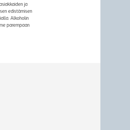
asiakkaiden ja
ksen edistämisen
alla. Alkoholin
äymme parempaan