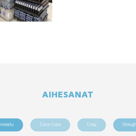
AIHESANAT
niskelu
Coca-Cola
Crisp
Draug