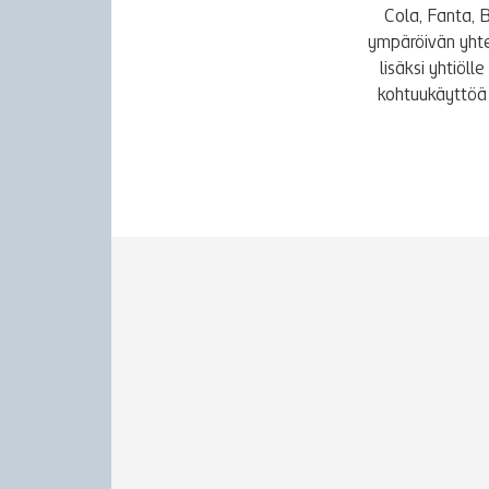
Cola, Fanta, 
ympäröivän yhte
lisäksi yhtiöl
kohtuukäyttöä 