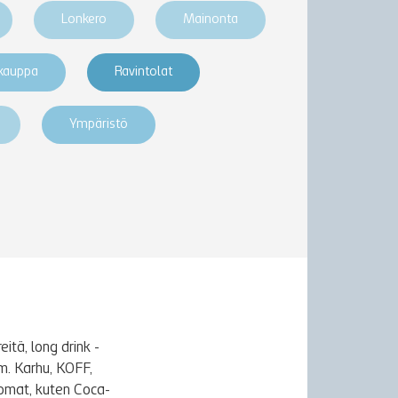
Lonkero
Mainonta
akauppa
Ravintolat
Ympäristö
itä, long drink -
m. Karhu, KOFF,
uomat, kuten Coca-