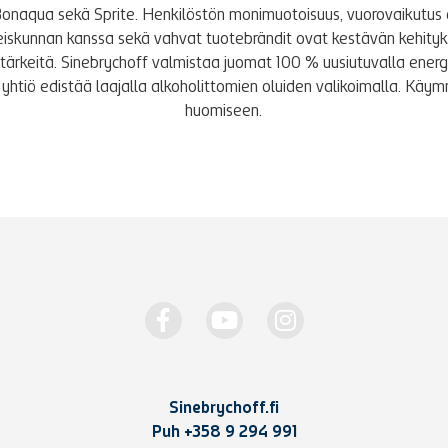
Bonaqua sekä Sprite. Henkilöstön monimuotoisuus, vuorovaikutus 
iskunnan kanssa sekä vahvat tuotebrändit ovat kestävän kehity
le tärkeitä. Sinebrychoff valmistaa juomat 100 % uusiutuvalla energi
yhtiö edistää laajalla alkoholittomien oluiden valikoimalla. K
huomiseen.
Sinebrychoff.fi
Puh
+358 9 294 991