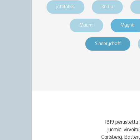
jättitölkki
Karhu
Muumi
Myynti
Sinebrychoff
1819 perustettu 
juomia, virvoi
Carlsberg, Batter