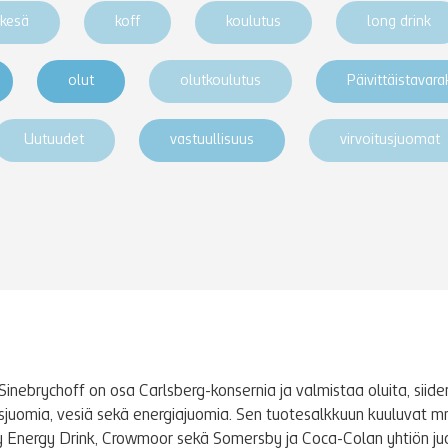
kesä
koff
koulutus
long drink
olut
olutkoulutus
Päivittäistavar
Uutuudet
vastuullisuus
virvoitusjuomat
Sinebrychoff on osa Carlsberg-konsernia ja valmistaa oluita, siidere
tusjuomia, vesiä sekä energiajuomia. Sen tuotesalkkuun kuuluvat m
y Energy Drink, Crowmoor sekä Somersby ja Coca-Colan yhtiön j