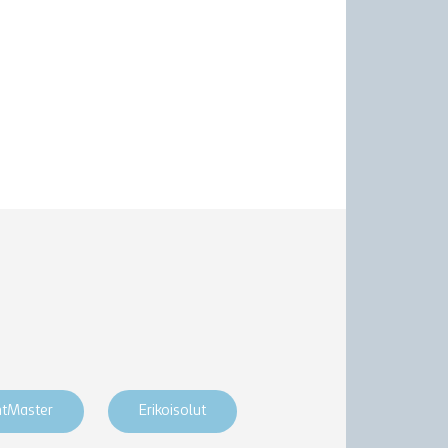
htMaster
Erikoisolut