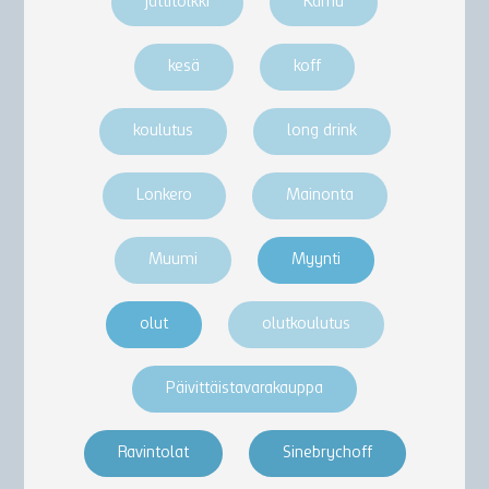
jättitölkki
Karhu
kesä
koff
koulutus
long drink
Lonkero
Mainonta
Muumi
Myynti
olut
olutkoulutus
Päivittäistavarakauppa
Ravintolat
Sinebrychoff