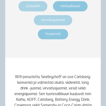
Uutuudet
vastuullisuus
virvoitusjuomat
Ympäristö
1819 perustettu Sinebrychoff on osa Carlsberg-
konsernia ja valmistaa oluita, siidereitä, long
drink -juomia, virvoitusjuomia, vesiä sekä
energiajuomia. Sen tuotesalkkuun kuuluvat mm.
Karhu, KOFF, Carlsberg, Battery Energy Drink,
Crowmoor sekä Somersby ja Coca-Colan yhtiön