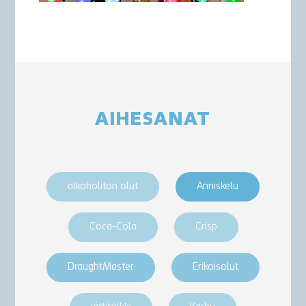
AIHESANAT
alkoholiton olut
Anniskelu
Coca-Cola
Crisp
DraughtMaster
Erikoisolut