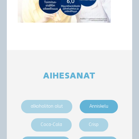
AIHESANAT
alkoholiton olut
Anniskelu
Coca-Cola
Crisp