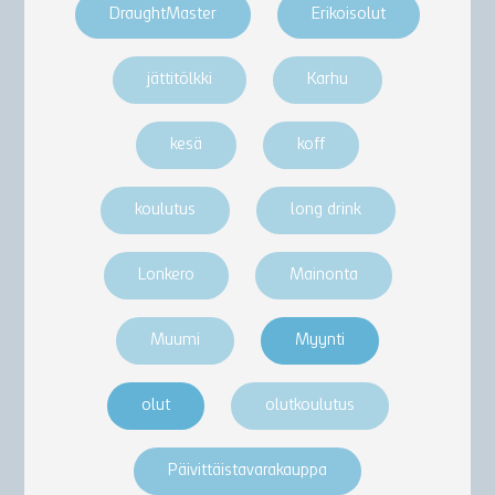
DraughtMaster
Erikoisolut
jättitölkki
Karhu
kesä
koff
koulutus
long drink
Lonkero
Mainonta
Muumi
Myynti
olut
olutkoulutus
Päivittäistavarakauppa