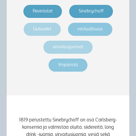
Ravintolat
Sinebrychoff
Uutuudet
vastuullisuus
virvoitusjuomat
Ympäristö
1819 perustettu Sinebrychoff on osa Carlsberg-
konsernia ja valmistaa oluita, siidereitä, long
drink -juomia, virvoitusjuomia, vesiä sekä