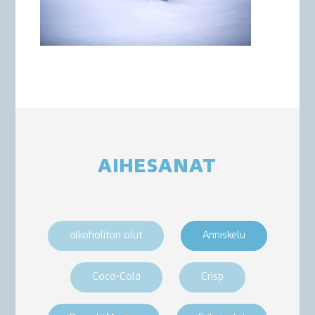
AIHESANAT
alkoholiton olut
Anniskelu
Coca-Cola
Crisp