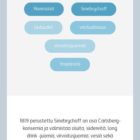
Ravintolat
Sinebrychoff
Uutuudet
vastuullisuus
virvoitusjuomat
Ympäristö
1819 perustettu Sinebrychoff on osa Carlsberg-
konsernia ja valmistaa oluita, siidereitä, long
drink -juomia, virvoitusjuomia, vesiä sekä