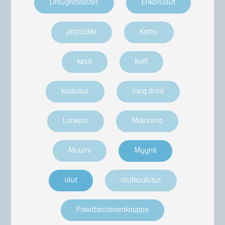
DraughtMaster
Erikoisolut
jättitölkki
Karhu
kesä
koff
koulutus
long drink
Lonkero
Mainonta
Muumi
Myynti
olut
olutkoulutus
Päivittäistavarakauppa