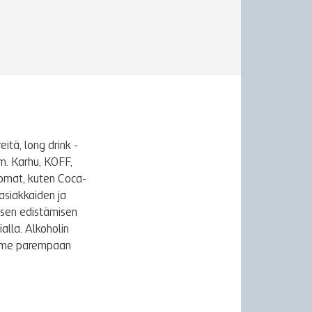
itä, long drink -
m. Karhu, KOFF,
uomat, kuten Coca-
asiakkaiden ja
ksen edistämisen
alla. Alkoholin
äymme parempaan