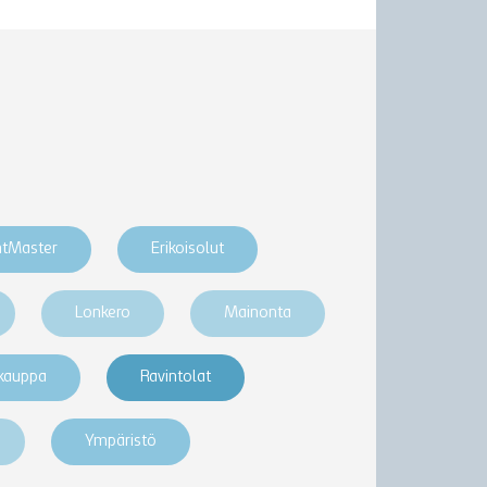
htMaster
Erikoisolut
Lonkero
Mainonta
akauppa
Ravintolat
Ympäristö