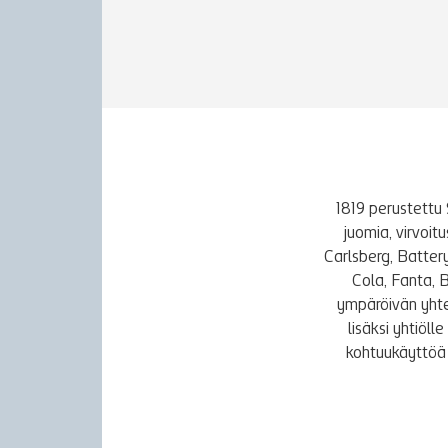
1819 perustettu 
juomia, virvoi
Carlsberg, Batter
Cola, Fanta, 
ympäröivän yhte
lisäksi yhtiöl
kohtuukäyttöä 