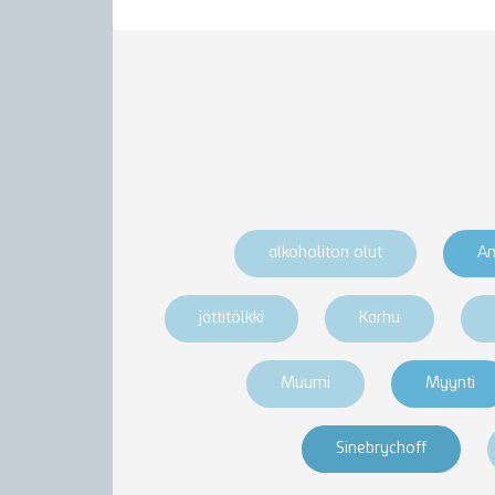
alkoholiton olut
An
jättitölkki
Karhu
Muumi
Myynti
Sinebrychoff