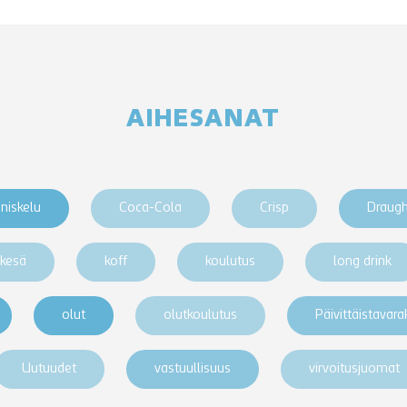
AIHESANAT
niskelu
Coca-Cola
Crisp
Draug
kesä
koff
koulutus
long drink
olut
olutkoulutus
Päivittäistavar
Uutuudet
vastuullisuus
virvoitusjuomat