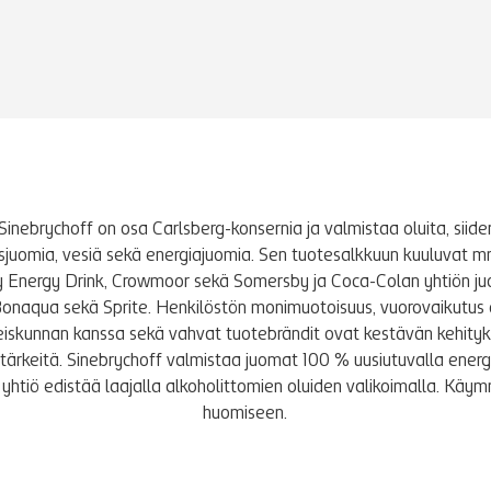
Sinebrychoff on osa Carlsberg-konsernia ja valmistaa oluita, siidere
tusjuomia, vesiä sekä energiajuomia. Sen tuotesalkkuun kuuluvat m
y Energy Drink, Crowmoor sekä Somersby ja Coca-Colan yhtiön j
Bonaqua sekä Sprite. Henkilöstön monimuotoisuus, vuorovaikutus 
iskunnan kanssa sekä vahvat tuotebrändit ovat kestävän kehity
le tärkeitä. Sinebrychoff valmistaa juomat 100 % uusiutuvalla energi
yhtiö edistää laajalla alkoholittomien oluiden valikoimalla. K
huomiseen.