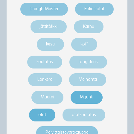
DraughtMaster
Erikoisolut
jättitölkki
Karhu
kesä
koff
koulutus
long drink
Lonkero
Mainonta
Muumi
Myynti
olut
olutkoulutus
Päivittäistavarakauppa