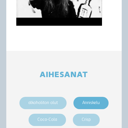
AIHESANAT
alkoholiton olut
Anniskelu
Coca-Cola
Crisp