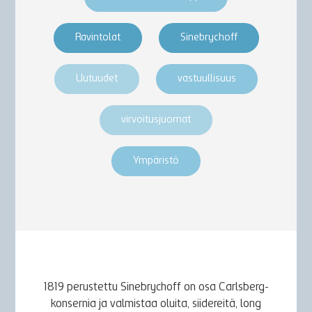
Ravintolat
Sinebrychoff
Uutuudet
vastuullisuus
virvoitusjuomat
Ympäristö
1819 perustettu Sinebrychoff on osa Carlsberg-
konsernia ja valmistaa oluita, siidereitä, long