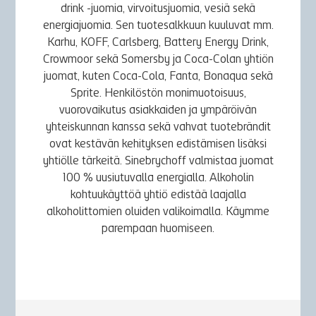
drink -juomia, virvoitusjuomia, vesiä sekä
energiajuomia. Sen tuotesalkkuun kuuluvat mm.
Karhu, KOFF, Carlsberg, Battery Energy Drink,
Crowmoor sekä Somersby ja Coca-Colan yhtiön
juomat, kuten Coca-Cola, Fanta, Bonaqua sekä
Sprite. Henkilöstön monimuotoisuus,
vuorovaikutus asiakkaiden ja ympäröivän
yhteiskunnan kanssa sekä vahvat tuotebrändit
ovat kestävän kehityksen edistämisen lisäksi
yhtiölle tärkeitä. Sinebrychoff valmistaa juomat
100 % uusiutuvalla energialla. Alkoholin
kohtuukäyttöä yhtiö edistää laajalla
alkoholittomien oluiden valikoimalla. Käymme
parempaan huomiseen.