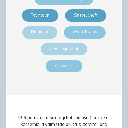
Ravintolat
Sinebrychoff
Uutuudet
vastuullisuus
virvoitusjuomat
Ympäristö
1819 perustettu Sinebrychoff on osa Carlsberg-
konsernia ja valmistaa oluita, siidereitä, long