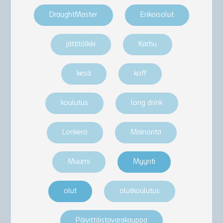
DraughtMaster
Erikoisolut
jättitölkki
Karhu
kesä
koff
koulutus
long drink
Lonkero
Mainonta
Muumi
Myynti
olut
olutkoulutus
Päivittäistavarakauppa