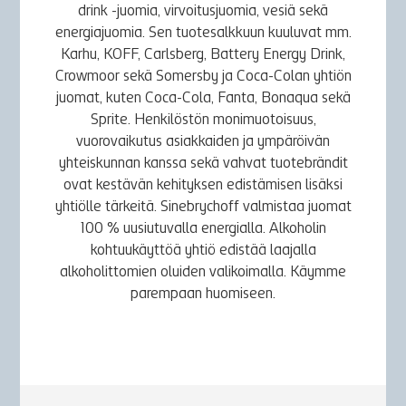
drink -juomia, virvoitusjuomia, vesiä sekä
energiajuomia. Sen tuotesalkkuun kuuluvat mm.
Karhu, KOFF, Carlsberg, Battery Energy Drink,
Crowmoor sekä Somersby ja Coca-Colan yhtiön
juomat, kuten Coca-Cola, Fanta, Bonaqua sekä
Sprite. Henkilöstön monimuotoisuus,
vuorovaikutus asiakkaiden ja ympäröivän
yhteiskunnan kanssa sekä vahvat tuotebrändit
ovat kestävän kehityksen edistämisen lisäksi
yhtiölle tärkeitä. Sinebrychoff valmistaa juomat
100 % uusiutuvalla energialla. Alkoholin
kohtuukäyttöä yhtiö edistää laajalla
alkoholittomien oluiden valikoimalla. Käymme
parempaan huomiseen.