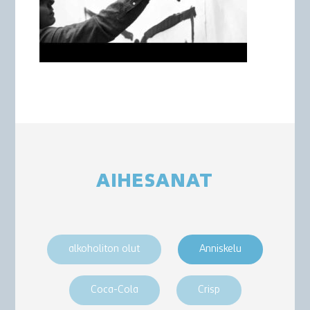
AIHESANAT
alkoholiton olut
Anniskelu
Coca-Cola
Crisp