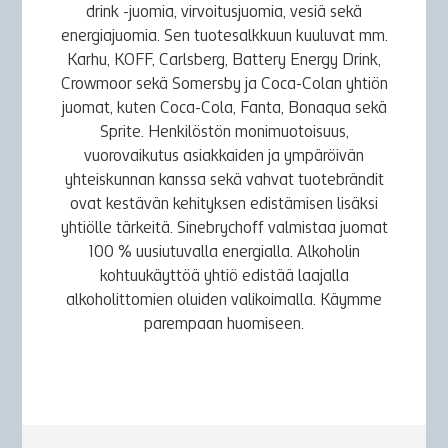
drink -juomia, virvoitusjuomia, vesiä sekä
energiajuomia. Sen tuotesalkkuun kuuluvat mm.
Karhu, KOFF, Carlsberg, Battery Energy Drink,
Crowmoor sekä Somersby ja Coca-Colan yhtiön
juomat, kuten Coca-Cola, Fanta, Bonaqua sekä
Sprite. Henkilöstön monimuotoisuus,
vuorovaikutus asiakkaiden ja ympäröivän
yhteiskunnan kanssa sekä vahvat tuotebrändit
ovat kestävän kehityksen edistämisen lisäksi
yhtiölle tärkeitä. Sinebrychoff valmistaa juomat
100 % uusiutuvalla energialla. Alkoholin
kohtuukäyttöä yhtiö edistää laajalla
alkoholittomien oluiden valikoimalla. Käymme
parempaan huomiseen.