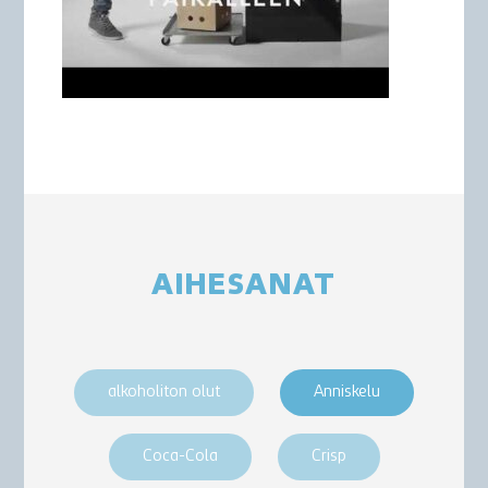
AIHESANAT
alkoholiton olut
Anniskelu
Coca-Cola
Crisp