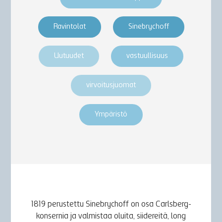
Ravintolat
Sinebrychoff
Uutuudet
vastuullisuus
virvoitusjuomat
Ympäristö
1819 perustettu Sinebrychoff on osa Carlsberg-
konsernia ja valmistaa oluita, siidereitä, long