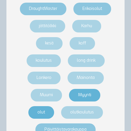
DraughtMaster
Erikoisolut
jättitölkki
Karhu
kesä
koff
koulutus
long drink
Lonkero
Mainonta
Muumi
Myynti
olut
olutkoulutus
Päivittäistavarakauppa